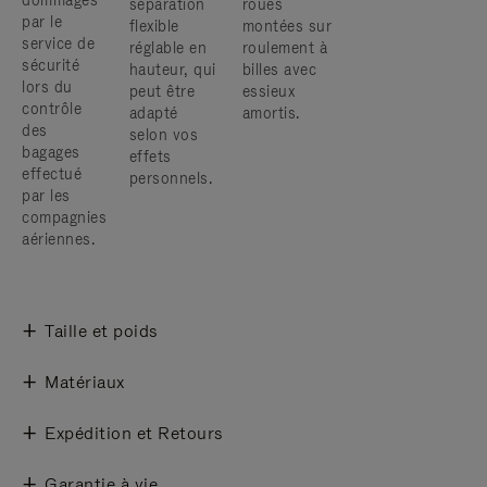
dommages
séparation
roues
par le
flexible
montées sur
service de
réglable en
roulement à
sécurité
hauteur, qui
billes avec
lors du
peut être
essieux
contrôle
adapté
amortis.
des
selon vos
bagages
effets
effectué
personnels.
par les
compagnies
aériennes.
Taille et poids
Matériaux
Expédition et Retours
Garantie à vie