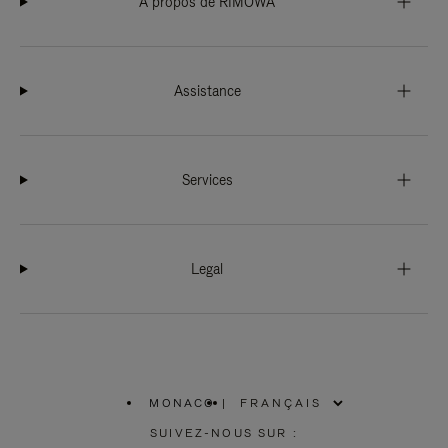
À propos de RIMOWA
Assistance
Services
Legal
MONACO
|
,
SÉLECTIONNEZ
SUIVEZ-NOUS SUR :
VOTRE