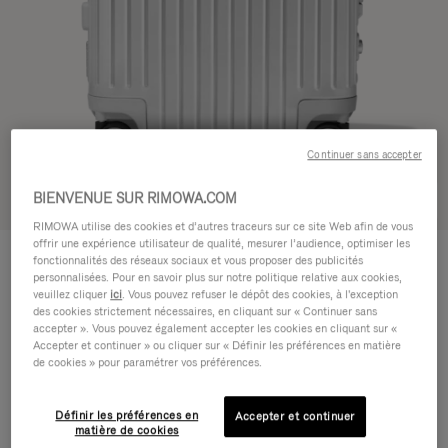
Continuer sans accepter
BIENVENUE SUR RIMOWA.COM
Voir en 3D
RIMOWA utilise des cookies et d’autres traceurs sur ce site Web afin de vous
offrir une expérience utilisateur de qualité, mesurer l’audience, optimiser les
ORIGINAL
1.200,00 €
fonctionnalités des réseaux sociaux et vous proposer des publicités
Cabin
personnalisées. Pour en savoir plus sur notre politique relative aux cookies,
veuillez cliquer
ici
. Vous pouvez refuser le dépôt des cookies, à l'exception
Guide des tailles
des cookies strictement nécessaires, en cliquant sur « Continuer sans
accepter ». Vous pouvez également accepter les cookies en cliquant sur «
Cabin
55 x 40 x 23 cm
Accepter et continuer » ou cliquer sur « Définir les préférences en matière
Taille
de cookies » pour paramétrer vos préférences.
Couleur
Argent
Définir les préférences en
Accepter et continuer
matière de cookies