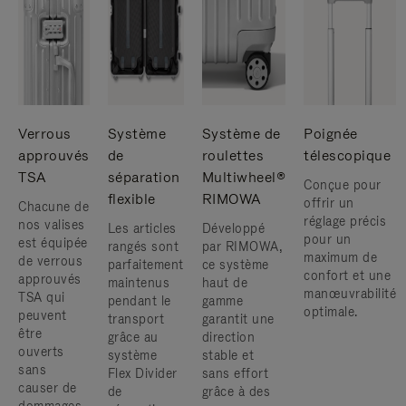
Verrous
Système
Système de
Poignée
approuvés
de
roulettes
télescopique
TSA
séparation
Multiwheel®
Conçue pour
flexible
RIMOWA
offrir un
Chacune de
réglage précis
nos valises
Les articles
Développé
pour un
est équipée
rangés sont
par RIMOWA,
maximum de
de verrous
parfaitement
ce système
confort et une
approuvés
maintenus
haut de
manœuvrabilité
TSA qui
pendant le
gamme
optimale.
peuvent
transport
garantit une
être
grâce au
direction
ouverts
système
stable et
sans
Flex Divider
sans effort
causer de
de
grâce à des