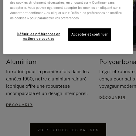
des cookies strictement nécessaires, en cliquant sur « Continuer sans
accepter ». Vous pouvez également accepter les cookies en cliquant sur «
Accepter et continuer » ou cliquer sur « Définir les préférences en matière
de cookies » pour paramétrer vos préférences.
Définir les préférences en
Accepter et continuer
matière de cookies
Aluminium
Polycarbona
Introduit pour la première fois dans les
Léger et robuste,
années 1950, notre aluminium rainuré
conçu pour satisf
iconique offre une robustesse
voyageur modern
incomparable et un design intemporel.
DÉCOUVRIR
DÉCOUVRIR
VOIR TOUTES LES VALISES