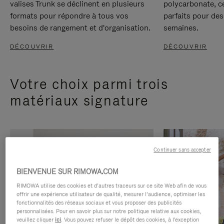
valises Trunk se déclinent en plusieurs
polycarbonate, c
formats pour répondre à tous vos
parfaits pour des
besoins de rangement et d'organisation.
semaines.
DÉCOUVRIR
DÉCOUVRIR
Votre choix parmi trois
matériaux signature
Continuer sans accepter
BIENVENUE SUR RIMOWA.COM
RIMOWA utilise des cookies et d’autres traceurs sur ce site Web afin de vous
offrir une expérience utilisateur de qualité, mesurer l’audience, optimiser les
fonctionnalités des réseaux sociaux et vous proposer des publicités
personnalisées. Pour en savoir plus sur notre politique relative aux cookies,
veuillez cliquer
ici
. Vous pouvez refuser le dépôt des cookies, à l'exception