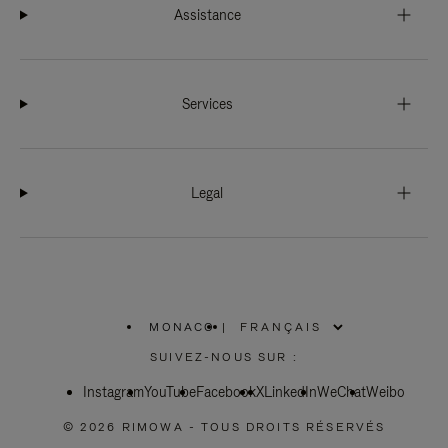
Assistance
Services
Legal
MONACO
|
,
SÉLECTIONNEZ
SUIVEZ-NOUS SUR :
VOTRE
RÉGION
Instagram
YouTube
Facebook
X
LinkedIn
WeChat
Weibo
© 2026 RIMOWA - TOUS DROITS RÉSERVÉS