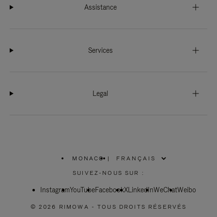
Assistance
Services
Legal
MONACO
|
,
SÉLECTIONNEZ
SUIVEZ-NOUS SUR :
VOTRE
RÉGION
Instagram
YouTube
Facebook
X
LinkedIn
WeChat
Weibo
© 2026 RIMOWA - TOUS DROITS RÉSERVÉS