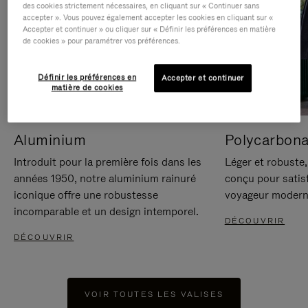
des cookies strictement nécessaires, en cliquant sur « Continuer sans
accepter ». Vous pouvez également accepter les cookies en cliquant sur «
Accepter et continuer » ou cliquer sur « Définir les préférences en matière
de cookies » pour paramétrer vos préférences.
Définir les préférences en
Accepter et continuer
matière de cookies
Aluminium
Polycarbona
Introduit pour la première fois dans les
Léger et robuste,
années 1950, notre aluminium rainuré
conçu pour satisf
iconique offre une robustesse
voyageur modern
incomparable et un design intemporel.
DÉCOUVRIR
DÉCOUVRIR
VOIR TOUTES LES VALISES