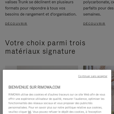
valises Trunk se déclinent en plusieurs
polycarbonate, c
formats pour répondre à tous vos
parfaits pour des
besoins de rangement et d'organisation.
semaines.
DÉCOUVRIR
DÉCOUVRIR
Votre choix parmi trois
matériaux signature
Continuer sans accepter
BIENVENUE SUR RIMOWA.COM
RIMOWA utilise des cookies et d’autres traceurs sur ce site Web afin de vous
offrir une expérience utilisateur de qualité, mesurer l’audience, optimiser les
fonctionnalités des réseaux sociaux et vous proposer des publicités
personnalisées. Pour en savoir plus sur notre politique relative aux cookies,
veuillez cliquer
ici
. Vous pouvez refuser le dépôt des cookies, à l'exception