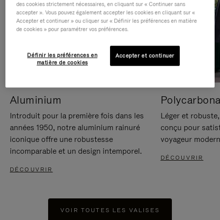
des cookies strictement nécessaires, en cliquant sur « Continuer sans
accepter ». Vous pouvez également accepter les cookies en cliquant sur «
Accepter et continuer » ou cliquer sur « Définir les préférences en matière
de cookies » pour paramétrer vos préférences.
Définir les préférences en
Accepter et continuer
matière de cookies
Aluminium
Polycarbona
Introduit pour la première fois dans les
Léger et robuste,
années 1950, notre aluminium rainuré
conçu pour satisf
iconique offre une robustesse
voyageur modern
incomparable et un design intemporel.
DÉCOUVRIR
DÉCOUVRIR
VOIR TOUTES LES VALISES