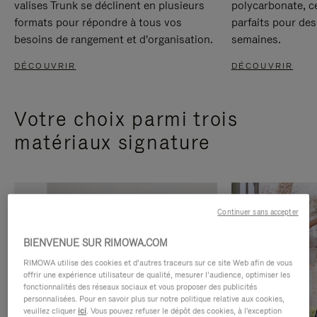
valises Trunk se déclinent en plusieurs
polycarbonate, c
formats pour répondre à tous vos
parfaits pour des
besoins de rangement et d'organisation.
semaines.
DÉCOUVRIR
DÉCOUVRIR
Votre choix parmi trois
matériaux signature
Continuer sans accepter
BIENVENUE SUR RIMOWA.COM
RIMOWA utilise des cookies et d’autres traceurs sur ce site Web afin de vous
offrir une expérience utilisateur de qualité, mesurer l’audience, optimiser les
fonctionnalités des réseaux sociaux et vous proposer des publicités
personnalisées. Pour en savoir plus sur notre politique relative aux cookies,
veuillez cliquer
ici
. Vous pouvez refuser le dépôt des cookies, à l'exception