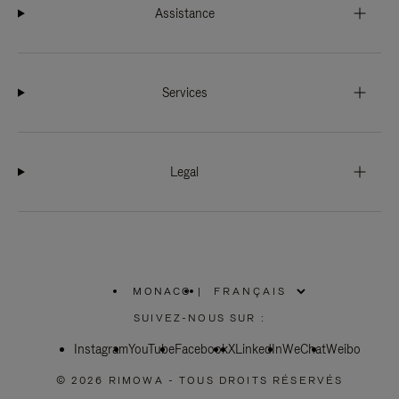
Assistance
Services
Legal
MONACO
|
,
SÉLECTIONNEZ
SUIVEZ-NOUS SUR :
VOTRE
RÉGION
Instagram
YouTube
Facebook
X
LinkedIn
WeChat
Weibo
© 2026 RIMOWA - TOUS DROITS RÉSERVÉS