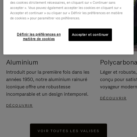
des cookies strictement nécessaires, en cliquant sur « Continuer sans
accepter ». Vous pouvez également accepter les cookies en cliquant sur «
Accepter et continuer » ou cliquer sur « Définir les préférences en matière
de cookies » pour paramétrer vos préférences.
Définir les préférences en
Accepter et continuer
matière de cookies
Aluminium
Polycarbona
Introduit pour la première fois dans les
Léger et robuste,
années 1950, notre aluminium rainuré
conçu pour satisf
iconique offre une robustesse
voyageur modern
incomparable et un design intemporel.
DÉCOUVRIR
DÉCOUVRIR
VOIR TOUTES LES VALISES