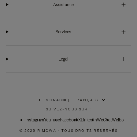
Assistance
Services
Legal
MONACO
|
,
SÉLECTIONNEZ
SUIVEZ-NOUS SUR :
VOTRE
RÉGION
Instagram
YouTube
Facebook
X
LinkedIn
WeChat
Weibo
© 2026 RIMOWA - TOUS DROITS RÉSERVÉS