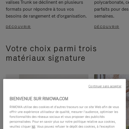
valises Trunk se déclinent en plusieurs
polycarbonate, c
formats pour répondre à tous vos
parfaits pour des
besoins de rangement et d'organisation.
semaines.
DÉCOUVRIR
DÉCOUVRIR
Votre choix parmi trois
matériaux signature
Continuer sans accepter
BIENVENUE SUR RIMOWA.COM
RIMOWA utilise des cookies et d’autres traceurs sur ce site Web afin de vous
offrir une expérience utilisateur de qualité, mesurer l’audience, optimiser les
fonctionnalités des réseaux sociaux et vous proposer des publicités
personnalisées. Pour en savoir plus sur notre politique relative aux cookies,
veuillez cliquer
ici
. Vous pouvez refuser le dépôt des cookies, à l'exception