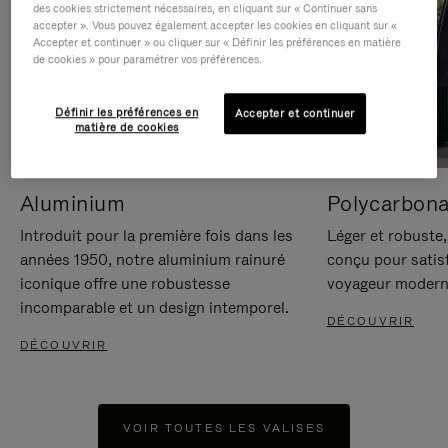
des cookies strictement nécessaires, en cliquant sur « Continuer sans
accepter ». Vous pouvez également accepter les cookies en cliquant sur «
Accepter et continuer » ou cliquer sur « Définir les préférences en matière
de cookies » pour paramétrer vos préférences.
Définir les préférences en
Accepter et continuer
matière de cookies
Aluminium
Polycarbona
Introduit pour la première fois dans les
Léger et robuste,
années 1950, notre aluminium rainuré
conçu pour satisf
iconique offre une robustesse
voyageur modern
incomparable et un design intemporel.
DÉCOUVRIR
DÉCOUVRIR
VOIR TOUTES LES VALISES