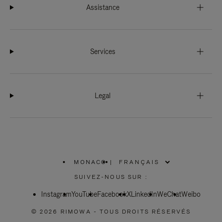
Assistance
Services
Legal
MONACO
|
,
SÉLECTIONNEZ
SUIVEZ-NOUS SUR :
VOTRE
RÉGION
Instagram
YouTube
Facebook
X
LinkedIn
WeChat
Weibo
© 2026 RIMOWA - TOUS DROITS RÉSERVÉS