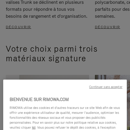
valises Trunk se déclinent en plusieurs
polycarbonate, c
formats pour répondre à tous vos
parfaits pour des
besoins de rangement et d'organisation.
semaines.
DÉCOUVRIR
DÉCOUVRIR
Votre choix parmi trois
matériaux signature
Continuer sans accepter
BIENVENUE SUR RIMOWA.COM
RIMOWA utilise des cookies et d’autres traceurs sur ce site Web afin de vous
offrir une expérience utilisateur de qualité, mesurer l’audience, optimiser les
fonctionnalités des réseaux sociaux et vous proposer des publicités
personnalisées. Pour en savoir plus sur notre politique relative aux cookies,
veuillez cliquer
ici
. Vous pouvez refuser le dépôt des cookies, à l'exception