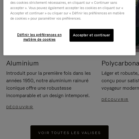
des cookies strictement nécessaires, en cliquant sur « Continuer sans
accepter ». Vous pouvez également accepter les cookies en cliquant sur «
Accepter et continuer » ou cliquer sur « Définir les préférences en matière
de cookies » pour paramétrer vos préférences.
Définir les préférences en
Accepter et continuer
matière de cookies
Aluminium
Polycarbona
Introduit pour la première fois dans les
Léger et robuste,
années 1950, notre aluminium rainuré
conçu pour satisf
iconique offre une robustesse
voyageur modern
incomparable et un design intemporel.
DÉCOUVRIR
DÉCOUVRIR
VOIR TOUTES LES VALISES