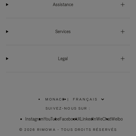
Assistance
Services
Legal
MONACO
|
,
SÉLECTIONNEZ
SUIVEZ-NOUS SUR :
VOTRE
RÉGION
Instagram
YouTube
Facebook
X
LinkedIn
WeChat
Weibo
© 2026 RIMOWA - TOUS DROITS RÉSERVÉS