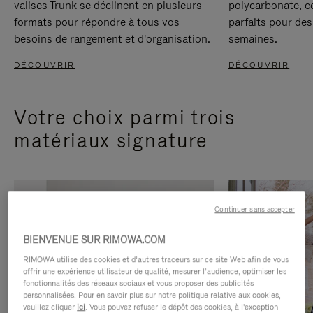
valises Trunk se déclinent en plusieurs
polycarbonate, c
formats pour répondre à tous vos
parfaits pour des
besoins de rangement et d'organisation.
semaines.
DÉCOUVRIR
DÉCOUVRIR
Votre choix parmi trois
matériaux signature
Continuer sans accepter
BIENVENUE SUR RIMOWA.COM
RIMOWA utilise des cookies et d’autres traceurs sur ce site Web afin de vous
offrir une expérience utilisateur de qualité, mesurer l’audience, optimiser les
fonctionnalités des réseaux sociaux et vous proposer des publicités
personnalisées. Pour en savoir plus sur notre politique relative aux cookies,
veuillez cliquer
ici
. Vous pouvez refuser le dépôt des cookies, à l'exception