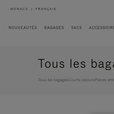
MONACO
|
FRANÇAIS
,
SÉLECTIONNEZ
VOTRE
RÉGION
NOUVEAUTÉS
BAGAGES
SACS
ACCESSOIR
Tous les ba
Tous les bagages
Courts séjours
Pièces em