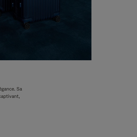
légance. Sa
captivant,