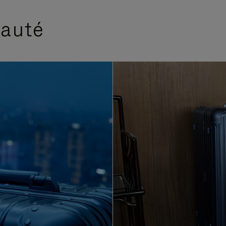
eauté