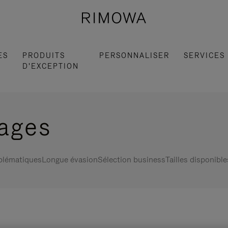
ES
PRODUITS
PERSONNALISER
SERVICES
D'EXCEPTION
gages
blématiques
Longue évasion
Sélection business
Tailles disponible