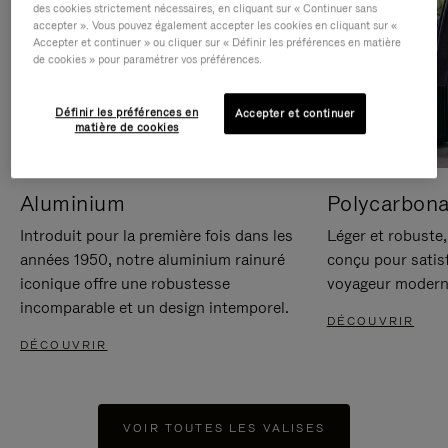
des cookies strictement nécessaires, en cliquant sur « Continuer sans
accepter ». Vous pouvez également accepter les cookies en cliquant sur «
Accepter et continuer » ou cliquer sur « Définir les préférences en matière
de cookies » pour paramétrer vos préférences.
Définir les préférences en
Accepter et continuer
matière de cookies
Aluminium
Polycarbona
Introduit pour la première fois dans les
Léger et robuste,
années 1950, notre aluminium rainuré
conçu pour satisf
iconique offre une robustesse
voyageur modern
incomparable et un design intemporel.
DÉCOUVRIR
DÉCOUVRIR
VOIR TOUTES LES VALISES