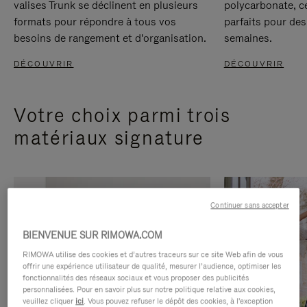
valises Trunk se déclinent en plusieurs
polycarbonate, c
formats pour répondre à tous vos
parfaits pour des
besoins de rangement et d'organisation.
semaines.
DÉCOUVRIR
DÉCOUVRIR
Votre choix parmi trois
matériaux signature
Continuer sans accepter
BIENVENUE SUR RIMOWA.COM
RIMOWA utilise des cookies et d’autres traceurs sur ce site Web afin de vous
offrir une expérience utilisateur de qualité, mesurer l’audience, optimiser les
fonctionnalités des réseaux sociaux et vous proposer des publicités
personnalisées. Pour en savoir plus sur notre politique relative aux cookies,
veuillez cliquer
ici
. Vous pouvez refuser le dépôt des cookies, à l'exception