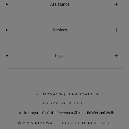
Assistance
Services
Legal
MONACO
|
,
SÉLECTIONNEZ
SUIVEZ-NOUS SUR :
VOTRE
RÉGION
Instagram
YouTube
Facebook
X
LinkedIn
WeChat
Weibo
© 2026 RIMOWA - TOUS DROITS RÉSERVÉS