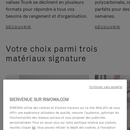
valises Trunk se déclinent en plusieurs
polycarbonate, c
formats pour répondre à tous vos
parfaits pour des
besoins de rangement et d'organisation.
semaines.
DÉCOUVRIR
DÉCOUVRIR
Votre choix parmi trois
matériaux signature
Continuer sans accepter
BIENVENUE SUR RIMOWA.COM
RIMOWA utilise des cookies et d’autres traceurs sur ce site Web afin de vous
offrir une expérience utilisateur de qualité, mesurer l’audience, optimiser les
fonctionnalités des réseaux sociaux et vous proposer des publicités
personnalisées. Pour en savoir plus sur notre politique relative aux cookies,
veuillez cliquer
ici
. Vous pouvez refuser le dépôt des cookies, à l'exception