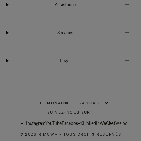
Assistance
Services
Legal
MONACO
|
,
SÉLECTIONNEZ
SUIVEZ-NOUS SUR :
VOTRE
RÉGION
Instagram
YouTube
Facebook
X
LinkedIn
WeChat
Weibo
© 2026 RIMOWA - TOUS DROITS RÉSERVÉS