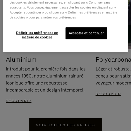
des cookies strictement nécessaires, en cliquant sur « Continuer sans
accepter ». Vous pouvez également accepter les cookies en cliquant sur «
Accepter et continuer » ou cliquer sur « Définir les préférences en matière
de cookies » pour paramétrer vos préférences.
Définir les préférences en
Accepter et continuer
matière de cookies
Aluminium
Polycarbona
Introduit pour la première fois dans les
Léger et robuste,
années 1950, notre aluminium rainuré
conçu pour satisf
iconique offre une robustesse
voyageur modern
incomparable et un design intemporel.
DÉCOUVRIR
DÉCOUVRIR
VOIR TOUTES LES VALISES