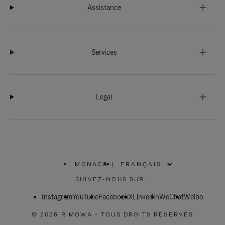
Assistance
Services
Legal
MONACO
|
,
SÉLECTIONNEZ
SUIVEZ-NOUS SUR :
VOTRE
RÉGION
Instagram
YouTube
Facebook
X
LinkedIn
WeChat
Weibo
© 2026 RIMOWA - TOUS DROITS RÉSERVÉS