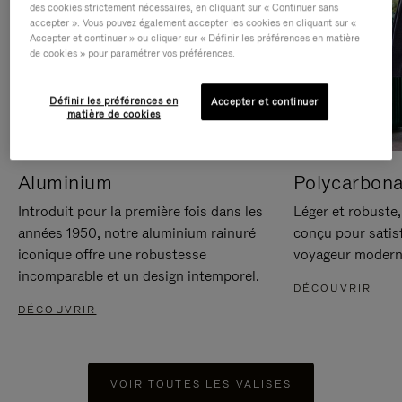
des cookies strictement nécessaires, en cliquant sur « Continuer sans
accepter ». Vous pouvez également accepter les cookies en cliquant sur «
Accepter et continuer » ou cliquer sur « Définir les préférences en matière
de cookies » pour paramétrer vos préférences.
Définir les préférences en
Accepter et continuer
matière de cookies
Aluminium
Polycarbona
Introduit pour la première fois dans les
Léger et robuste,
années 1950, notre aluminium rainuré
conçu pour satisf
iconique offre une robustesse
voyageur modern
incomparable et un design intemporel.
DÉCOUVRIR
DÉCOUVRIR
VOIR TOUTES LES VALISES