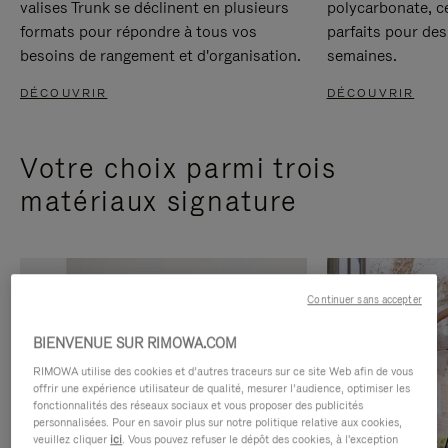
valises Trunk se déclinent en plusieurs
polycarbonate, c
formats pour répondre à tous vos
parfaits pour des
besoins de rangement et d'organisation.
semaines.
DÉCOUVRIR
DÉCOUVRIR
Votre choix parmi trois
matériaux signature
Continuer sans accepter
BIENVENUE SUR RIMOWA.COM
RIMOWA utilise des cookies et d’autres traceurs sur ce site Web afin de vous
offrir une expérience utilisateur de qualité, mesurer l’audience, optimiser les
fonctionnalités des réseaux sociaux et vous proposer des publicités
personnalisées. Pour en savoir plus sur notre politique relative aux cookies,
veuillez cliquer
ici
. Vous pouvez refuser le dépôt des cookies, à l'exception