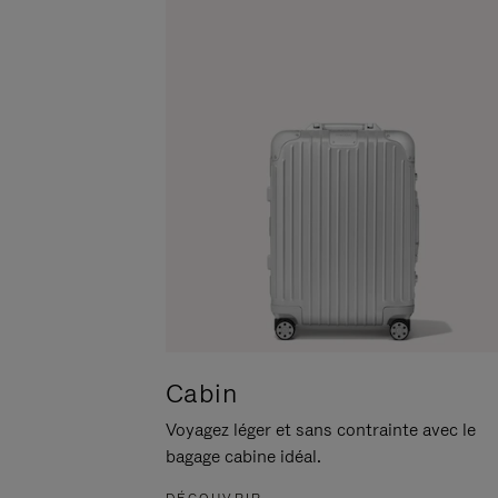
POUR
CLIQUER
LA
POUR
METTRE
RÉACTIVER
EN
LE
PAUSE
SON
Cabin
Voyagez léger et sans contrainte avec le
bagage cabine idéal.