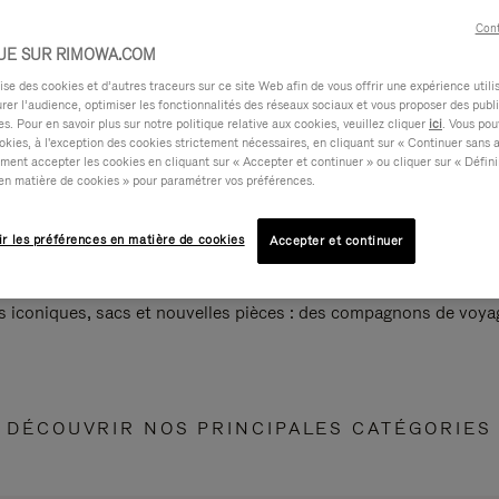
Cont
UE SUR RIMOWA.COM
e des cookies et d’autres traceurs sur ce site Web afin de vous offrir une expérience utili
rer l’audience, optimiser les fonctionnalités des réseaux sociaux et vous proposer des publi
s. Pour en savoir plus sur notre politique relative aux cookies, veuillez cliquer
ici
. Vous pou
okies, à l'exception des cookies strictement nécessaires, en cliquant sur « Continuer sans 
ment accepter les cookies en cliquant sur « Accepter et continuer » ou cliquer sur « Défini
en matière de cookies » pour paramétrer vos préférences.
ir les préférences en matière de cookies
Accepter et continuer
s iconiques, sacs et nouvelles pièces : des compagnons de voyag
DÉCOUVRIR NOS PRINCIPALES CATÉGORIES