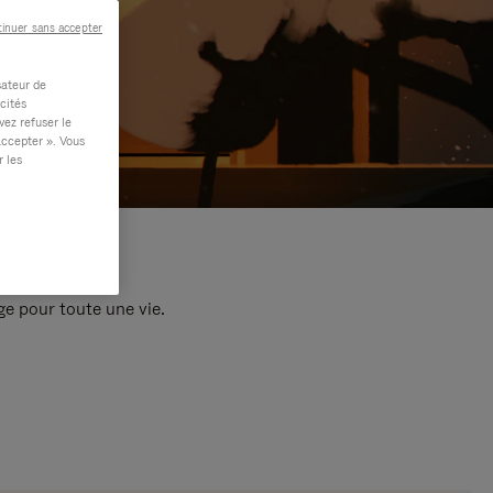
inuer sans accepter
sateur de
cités
vez refuser le
accepter ». Vous
r les
e pour toute une vie.