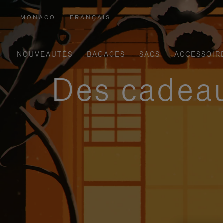
MONACO
|
FRANÇAIS
,
SÉLECTIONNEZ
VOTRE
RÉGION
NOUVEAUTÉS
BAGAGES
SACS
ACCESSOIR
Des cadeau