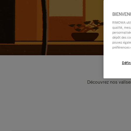
BIENVEN
RIMOWA utilis
qualité, mesu
personnalisée
dépôt des co
pouvez égale
préférences 
Défin
Découvrez nos valise