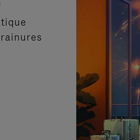
E
atique
 rainures