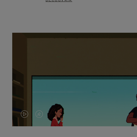
DÉCOUVRIR
LA
LE
VIDÉO
SON