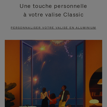
Une touche personnelle
EN
VIDÉO
à votre valise Classic
PAUSE,
EST
APPUYEZ
DÉSACTIVÉ.
PERSONNALISER VOTRE VALISE EN ALUMINIUM
SUR
VEUILLEZ
POUR
CLIQUER
LA
POUR
METTRE
RÉACTIVER
EN
LE
PAUSE
SON