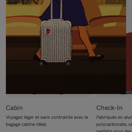
SUR
VEUILLEZ
POUR
CLIQUER
LA
POUR
METTRE
RÉACTIVER
EN
LE
PAUSE
SON
Cabin
Check-In
Voyagez léger et sans contrainte avec le
Fabriqués en alu
bagage cabine idéal.
polycarbonate, c
parfaits pour des