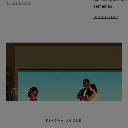
DÉCOUVRIR
semaines.
DÉCOUVRIR
LA
LE
VIDÉO
SON
N'EST
DE
RIMOWA UNIQUE
PAS
LA