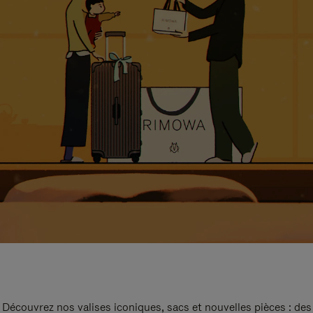
Découvrez nos valises iconiques, sacs et nouvelles pièces : des