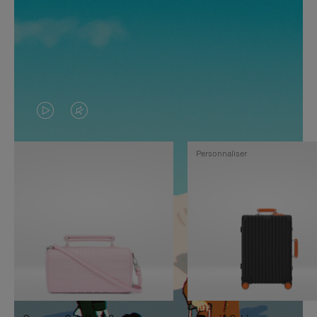
LA
LE
VIDÉO
SON
Personnaliser
N'EST
DE
PAS
LA
EN
VIDÉO
PAUSE,
EST
APPUYEZ
DÉSACTIVÉ.
SUR
VEUILLEZ