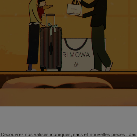
Découvrez nos valises iconiques, sacs et nouvelles pièces : des