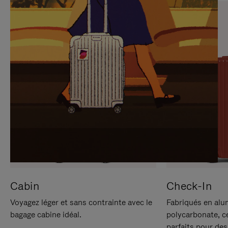
SUR
VEUILLEZ
POUR
CLIQUER
LA
POUR
METTRE
RÉACTIVER
EN
LE
PAUSE
SON
Cabin
Check-In
Voyagez léger et sans contrainte avec le
Fabriqués en alu
bagage cabine idéal.
polycarbonate, c
parfaits pour des