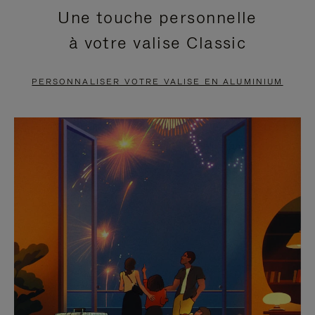
Une touche personnelle
EN
VIDÉO
à votre valise Classic
PAUSE,
EST
APPUYEZ
DÉSACTIVÉ.
PERSONNALISER VOTRE VALISE EN ALUMINIUM
SUR
VEUILLEZ
POUR
CLIQUER
LA
POUR
METTRE
RÉACTIVER
EN
LE
PAUSE
SON