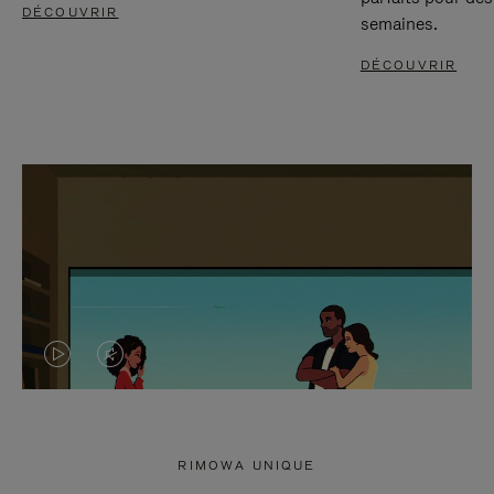
DÉCOUVRIR
semaines.
DÉCOUVRIR
LA
LE
VIDÉO
SON
N'EST
DE
RIMOWA UNIQUE
PAS
LA