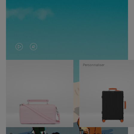
LA
LE
VIDÉO
SON
Personnaliser
N'EST
DE
PAS
LA
EN
VIDÉO
PAUSE,
EST
APPUYEZ
DÉSACTIVÉ.
SUR
VEUILLEZ