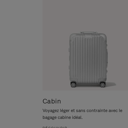
POUR
CLIQUER
LA
POUR
METTRE
RÉACTIVER
EN
LE
PAUSE
SON
Cabin
Voyagez léger et sans contrainte avec le
bagage cabine idéal.