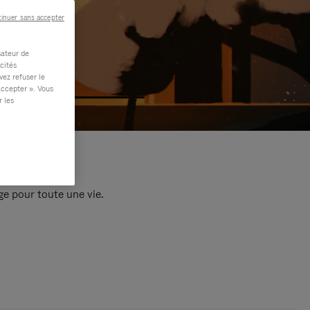
inuer sans accepter
sateur de
cités
vez refuser le
accepter ». Vous
r les
e pour toute une vie.