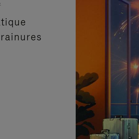
E
atique
 rainures