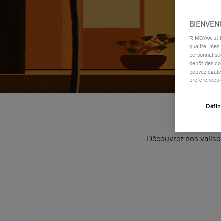
BIENVEN
RIMOWA utilis
qualité, mesu
personnalisée
dépôt des co
pouvez égale
préférences 
Défin
Découvrez nos valise