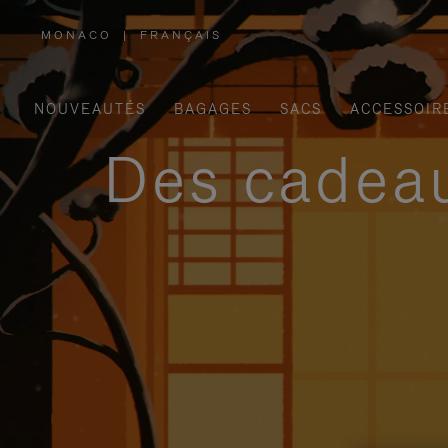
MONACO
|
FRANÇAIS
,
SÉLECTIONNEZ
VOTRE
RÉGION
NOUVEAUTÉS
BAGAGES
SACS
ACCESSOIR
Des cadeau