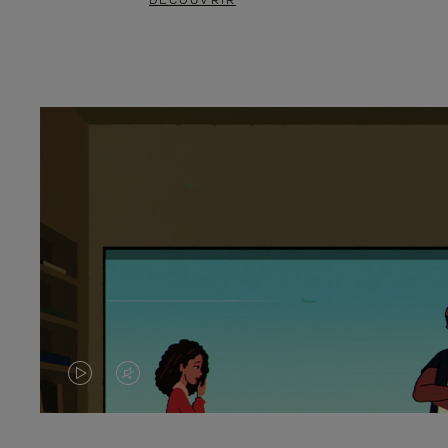
DÉCOUVRIR
LA
LE
VIDÉO
SON