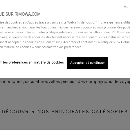
Cont
UE SUR RIMOWA.COM
e des cookies et d’autres traceurs sur ce site Web afin de vous offrir une expérience utili
rer l’audience, optimiser les fonctionnalités des réseaux sociaux et vous proposer des publi
s. Pour en savoir plus sur notre politique relative aux cookies, veuillez cliquer
ici
. Vous pou
okies, à l'exception des cookies strictement nécessaires, en cliquant sur « Continuer sans 
ment accepter les cookies en cliquant sur « Accepter et continuer » ou cliquer sur « Défini
en matière de cookies » pour paramétrer vos préférences.
ir les préférences en matière de cookies
Accepter et continuer
s iconiques, sacs et nouvelles pièces : des compagnons de voyag
DÉCOUVRIR NOS PRINCIPALES CATÉGORIES