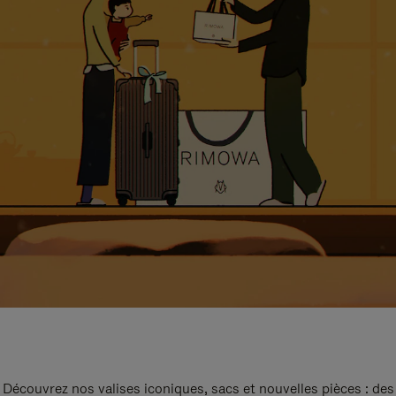
Découvrez nos valises iconiques, sacs et nouvelles pièces : des