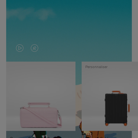
LA
LE
VIDÉO
SON
Personnaliser
N'EST
DE
PAS
LA
EN
VIDÉO
PAUSE,
EST
APPUYEZ
DÉSACTIVÉ.
SUR
VEUILLEZ