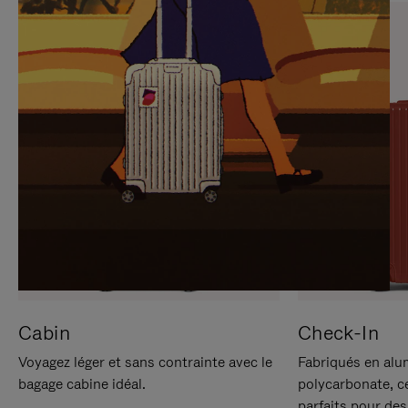
SUR
VEUILLEZ
POUR
CLIQUER
LA
POUR
METTRE
RÉACTIVER
EN
LE
PAUSE
SON
Cabin
Check-In
Voyagez léger et sans contrainte avec le
Fabriqués en alu
bagage cabine idéal.
polycarbonate, c
parfaits pour des