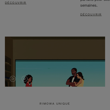
DÉCOUVRIR
semaines.
DÉCOUVRIR
LA
LE
VIDÉO
SON
N'EST
DE
RIMOWA UNIQUE
PAS
LA