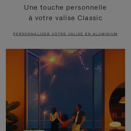
Une touche personnelle
EN
VIDÉO
à votre valise Classic
PAUSE,
EST
APPUYEZ
DÉSACTIVÉ.
PERSONNALISER VOTRE VALISE EN ALUMINIUM
SUR
VEUILLEZ
POUR
CLIQUER
LA
POUR
METTRE
RÉACTIVER
EN
LE
PAUSE
SON