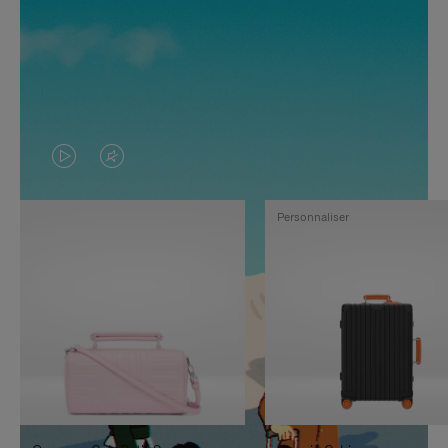
LA
LE
VIDÉO
SON
Personnaliser
N'EST
DE
PAS
LA
EN
VIDÉO
PAUSE,
EST
APPUYEZ
DÉSACTIVÉ.
SUR
VEUILLEZ