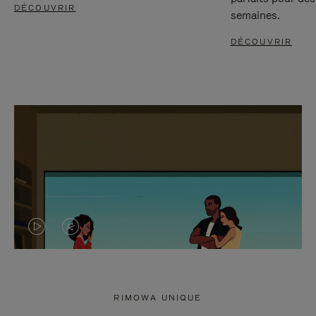
DÉCOUVRIR
semaines.
DÉCOUVRIR
LA
LE
VIDÉO
SON
N'EST
DE
RIMOWA UNIQUE
PAS
LA