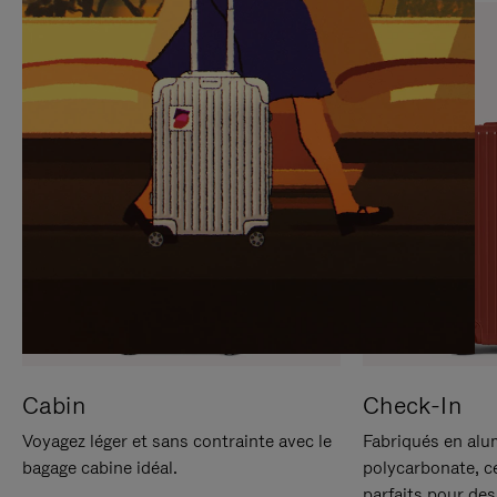
SUR
VEUILLEZ
POUR
CLIQUER
LA
POUR
METTRE
RÉACTIVER
EN
LE
PAUSE
SON
Cabin
Check-In
Voyagez léger et sans contrainte avec le
Fabriqués en alu
bagage cabine idéal.
polycarbonate, c
parfaits pour des