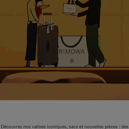
Découvrez nos valises iconiques, sacs et nouvelles pièces : des