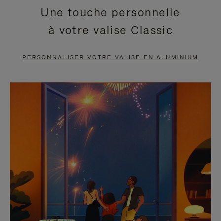
Une touche personnelle
EN
VIDÉO
à votre valise Classic
PAUSE,
EST
APPUYEZ
DÉSACTIVÉ.
PERSONNALISER VOTRE VALISE EN ALUMINIUM
SUR
VEUILLEZ
POUR
CLIQUER
LA
POUR
METTRE
RÉACTIVER
EN
LE
PAUSE
SON