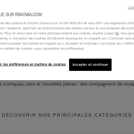
Cont
UE SUR RIMOWA.COM
e des cookies et d’autres traceurs sur ce site Web afin de vous offrir une expérience utili
rer l’audience, optimiser les fonctionnalités des réseaux sociaux et vous proposer des publi
s. Pour en savoir plus sur notre politique relative aux cookies, veuillez cliquer
ici
. Vous pou
okies, à l'exception des cookies strictement nécessaires, en cliquant sur « Continuer sans 
ment accepter les cookies en cliquant sur « Accepter et continuer » ou cliquer sur « Défini
en matière de cookies » pour paramétrer vos préférences.
ir les préférences en matière de cookies
Accepter et continuer
s iconiques, sacs et nouvelles pièces : des compagnons de voyag
DÉCOUVRIR NOS PRINCIPALES CATÉGORIES