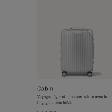
POUR
CLIQUER
LA
POUR
METTRE
RÉACTIVER
EN
LE
PAUSE
SON
Cabin
Voyagez léger et sans contrainte avec le
bagage cabine idéal.