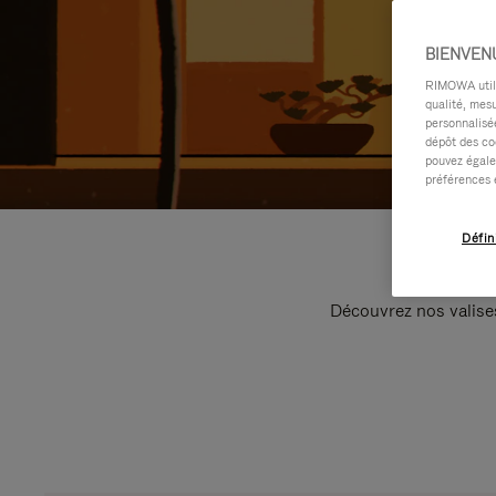
BIENVEN
RIMOWA utilis
qualité, mesu
personnalisée
dépôt des co
pouvez égale
préférences 
Défin
Découvrez nos valise