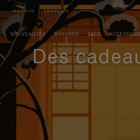
MONACO
|
FRANÇAIS
,
SÉLECTIONNEZ
VOTRE
RÉGION
NOUVEAUTÉS
BAGAGES
SACS
ACCESSOIR
Des cadeau