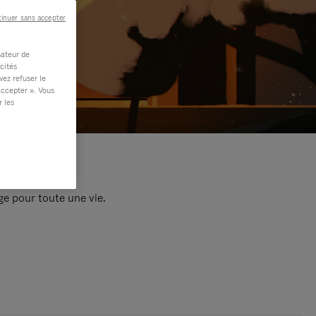
inuer sans accepter
sateur de
cités
vez refuser le
accepter ». Vous
r les
e pour toute une vie.