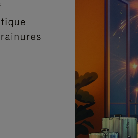
E
atique
 rainures