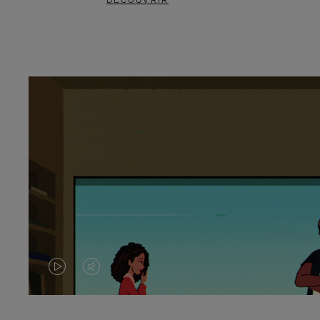
DÉCOUVRIR
LA
LE
VIDÉO
SON