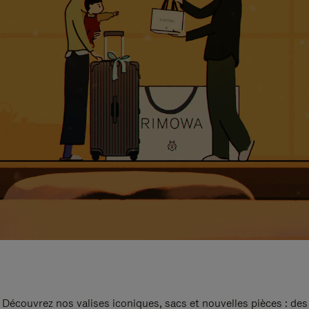
Découvrez nos valises iconiques, sacs et nouvelles pièces : des