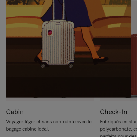
SUR
VEUILLEZ
POUR
CLIQUER
LA
POUR
METTRE
RÉACTIVER
EN
LE
PAUSE
SON
Cabin
Check-In
Voyagez léger et sans contrainte avec le
Fabriqués en alu
bagage cabine idéal.
polycarbonate, c
parfaits pour des