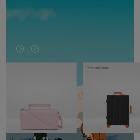
LA
LE
VIDÉO
SON
Personnaliser
N'EST
DE
PAS
LA
EN
VIDÉO
PAUSE,
EST
APPUYEZ
DÉSACTIVÉ.
SUR
VEUILLEZ