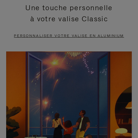
Une touche personnelle
EN
VIDÉO
à votre valise Classic
PAUSE,
EST
APPUYEZ
DÉSACTIVÉ.
PERSONNALISER VOTRE VALISE EN ALUMINIUM
SUR
VEUILLEZ
POUR
CLIQUER
LA
POUR
METTRE
RÉACTIVER
EN
LE
PAUSE
SON