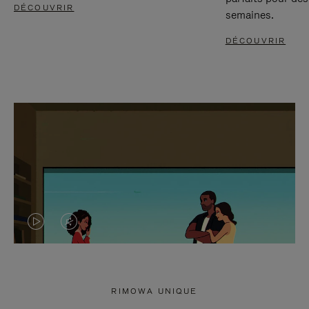
DÉCOUVRIR
semaines.
DÉCOUVRIR
LA
LE
VIDÉO
SON
N'EST
DE
RIMOWA UNIQUE
PAS
LA