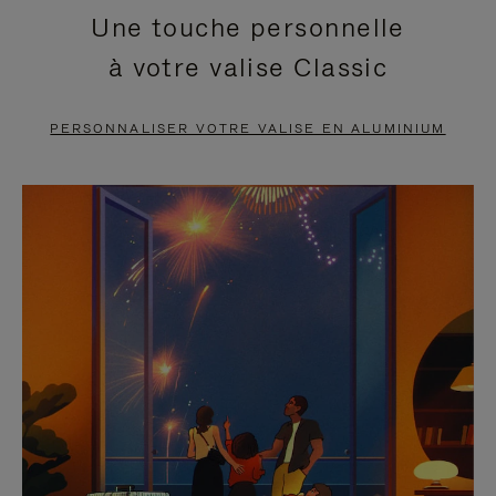
Une touche personnelle
EN
VIDÉO
à votre valise Classic
PAUSE,
EST
APPUYEZ
DÉSACTIVÉ.
PERSONNALISER VOTRE VALISE EN ALUMINIUM
SUR
VEUILLEZ
POUR
CLIQUER
LA
POUR
METTRE
RÉACTIVER
EN
LE
PAUSE
SON