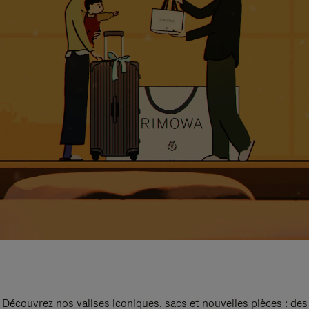
Découvrez nos valises iconiques, sacs et nouvelles pièces : des