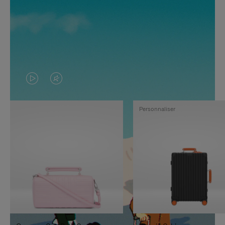
LA
LE
VIDÉO
SON
Personnaliser
N'EST
DE
PAS
LA
EN
VIDÉO
PAUSE,
EST
APPUYEZ
DÉSACTIVÉ.
SUR
VEUILLEZ