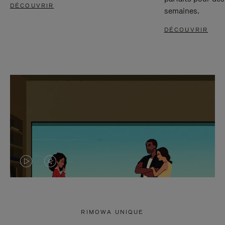
DÉCOUVRIR
semaines.
DÉCOUVRIR
LA
LE
VIDÉO
SON
N'EST
DE
RIMOWA UNIQUE
PAS
LA