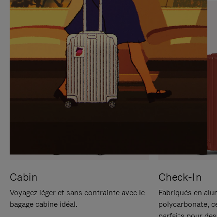
SUR
VEUILLEZ
POUR
CLIQUER
LA
POUR
METTRE
RÉACTIVER
EN
LE
PAUSE
SON
Cabin
Check-In
Voyagez léger et sans contrainte avec le
Fabriqués en alu
bagage cabine idéal.
polycarbonate, c
parfaits pour des