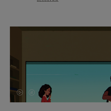
DÉCOUVRIR
LA
LE
VIDÉO
SON