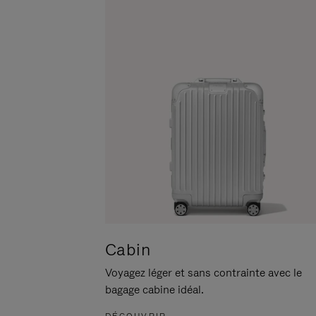
POUR
CLIQUER
LA
POUR
METTRE
RÉACTIVER
EN
LE
PAUSE
SON
Cabin
Voyagez léger et sans contrainte avec le
bagage cabine idéal.