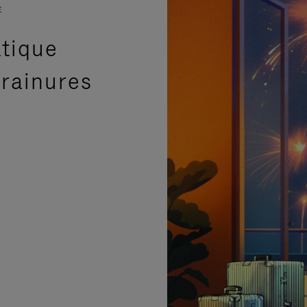
E
atique
 rainures