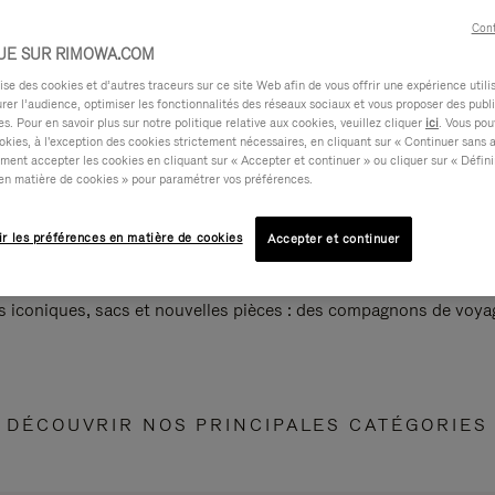
Cont
UE SUR RIMOWA.COM
e des cookies et d’autres traceurs sur ce site Web afin de vous offrir une expérience utili
rer l’audience, optimiser les fonctionnalités des réseaux sociaux et vous proposer des publi
s. Pour en savoir plus sur notre politique relative aux cookies, veuillez cliquer
ici
. Vous pou
okies, à l'exception des cookies strictement nécessaires, en cliquant sur « Continuer sans 
ment accepter les cookies en cliquant sur « Accepter et continuer » ou cliquer sur « Défini
en matière de cookies » pour paramétrer vos préférences.
ir les préférences en matière de cookies
Accepter et continuer
s iconiques, sacs et nouvelles pièces : des compagnons de voyag
DÉCOUVRIR NOS PRINCIPALES CATÉGORIES