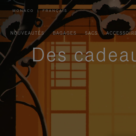
MONACO
|
FRANÇAIS
,
SÉLECTIONNEZ
VOTRE
RÉGION
NOUVEAUTÉS
BAGAGES
SACS
ACCESSOIR
Des cadeau