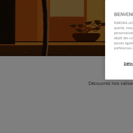
BIENVEN
RIMOWA utilis
qualité, mesu
personnalisée
dépôt des co
pouvez égale
préférences 
Défin
Découvrez nos valise