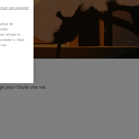
inuer sans accepter
sateur de
cités
vez refuser le
accepter ». Vous
r les
e pour toute une vie.