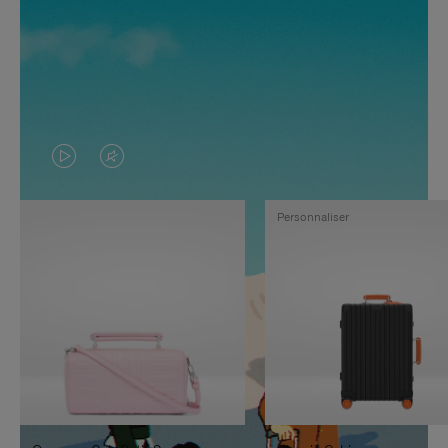
LA
LE
VIDÉO
SON
Personnaliser
N'EST
DE
PAS
LA
EN
VIDÉO
PAUSE,
EST
APPUYEZ
DÉSACTIVÉ.
SUR
VEUILLEZ