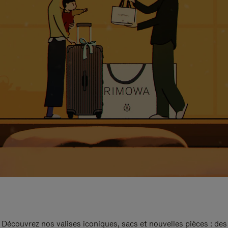
Découvrez nos valises iconiques, sacs et nouvelles pièces : des