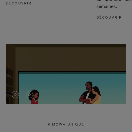
DÉCOUVRIR
semaines.
DÉCOUVRIR
LA
LE
VIDÉO
SON
N'EST
DE
RIMOWA UNIQUE
PAS
LA