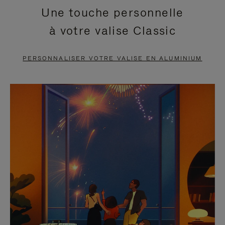
Une touche personnelle
EN
VIDÉO
à votre valise Classic
PAUSE,
EST
APPUYEZ
DÉSACTIVÉ.
PERSONNALISER VOTRE VALISE EN ALUMINIUM
SUR
VEUILLEZ
POUR
CLIQUER
LA
POUR
METTRE
RÉACTIVER
EN
LE
PAUSE
SON