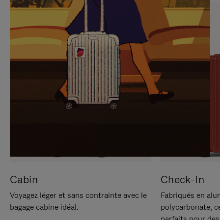
SUR
VEUILLEZ
POUR
CLIQUER
LA
POUR
METTRE
RÉACTIVER
EN
LE
PAUSE
SON
Cabin
Check-In
Voyagez léger et sans contrainte avec le
Fabriqués en alu
bagage cabine idéal.
polycarbonate, c
parfaits pour des