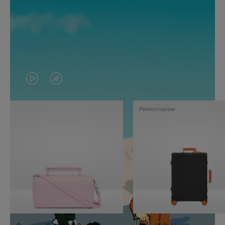
LA
LE
VIDÉO
SON
Personnaliser
N'EST
DE
PAS
LA
EN
VIDÉO
PAUSE,
EST
APPUYEZ
DÉSACTIVÉ.
SUR
VEUILLEZ