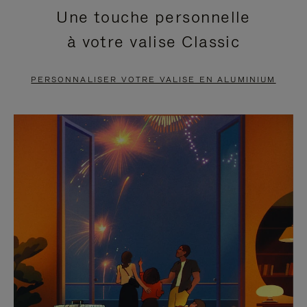
Une touche personnelle
EN
VIDÉO
à votre valise Classic
PAUSE,
EST
APPUYEZ
DÉSACTIVÉ.
PERSONNALISER VOTRE VALISE EN ALUMINIUM
SUR
VEUILLEZ
POUR
CLIQUER
LA
POUR
METTRE
RÉACTIVER
EN
LE
PAUSE
SON