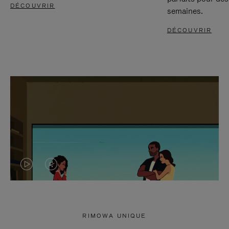
DÉCOUVRIR
semaines.
DÉCOUVRIR
LA
LE
VIDÉO
SON
N'EST
DE
RIMOWA UNIQUE
PAS
LA