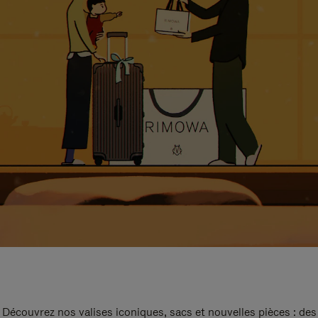
Découvrez nos valises iconiques, sacs et nouvelles pièces : des