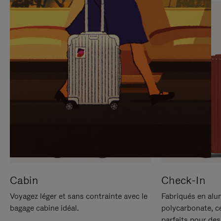
SUR
VEUILLEZ
POUR
CLIQUER
LA
POUR
METTRE
RÉACTIVER
EN
LE
PAUSE
SON
Cabin
Check-In
Voyagez léger et sans contrainte avec le
Fabriqués en alu
bagage cabine idéal.
polycarbonate, c
parfaits pour des