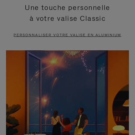
Une touche personnelle
EN
VIDÉO
à votre valise Classic
PAUSE,
EST
APPUYEZ
DÉSACTIVÉ.
PERSONNALISER VOTRE VALISE EN ALUMINIUM
SUR
VEUILLEZ
POUR
CLIQUER
LA
POUR
METTRE
RÉACTIVER
EN
LE
PAUSE
SON