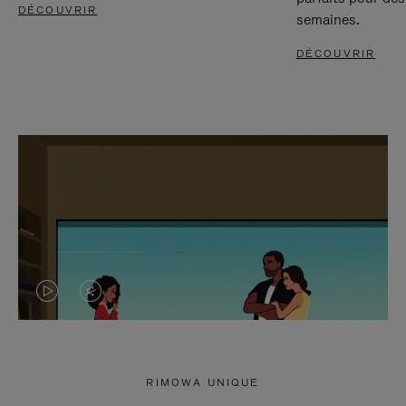
DÉCOUVRIR
semaines.
DÉCOUVRIR
LA
LE
VIDÉO
SON
N'EST
DE
RIMOWA UNIQUE
PAS
LA