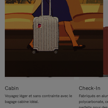
SUR
VEUILLEZ
POUR
CLIQUER
LA
POUR
METTRE
RÉACTIVER
EN
LE
PAUSE
SON
Cabin
Check-In
Voyagez léger et sans contrainte avec le
Fabriqués en alu
bagage cabine idéal.
polycarbonate, c
parfaits pour des