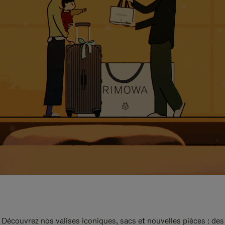
Découvrez nos valises iconiques, sacs et nouvelles pièces : des