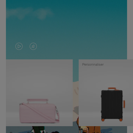
LA
LE
VIDÉO
SON
Personnaliser
N'EST
DE
PAS
LA
EN
VIDÉO
PAUSE,
EST
APPUYEZ
DÉSACTIVÉ.
SUR
VEUILLEZ