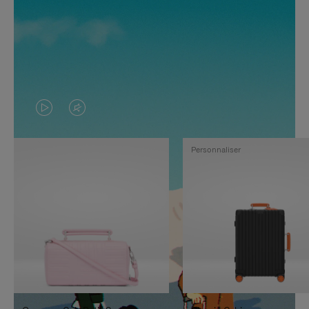
LA
LE
VIDÉO
SON
Personnaliser
N'EST
DE
PAS
LA
EN
VIDÉO
PAUSE,
EST
APPUYEZ
DÉSACTIVÉ.
SUR
VEUILLEZ