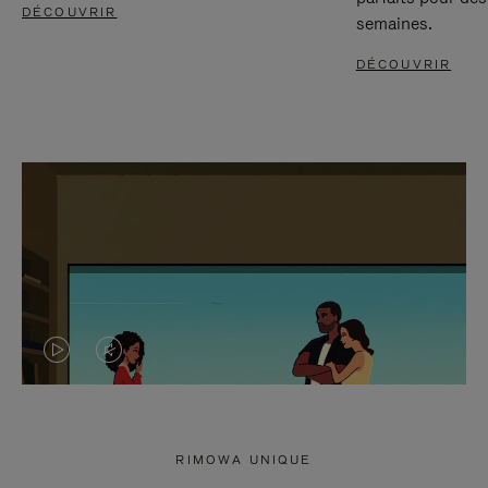
DÉCOUVRIR
semaines.
DÉCOUVRIR
LA
LE
VIDÉO
SON
N'EST
DE
RIMOWA UNIQUE
PAS
LA