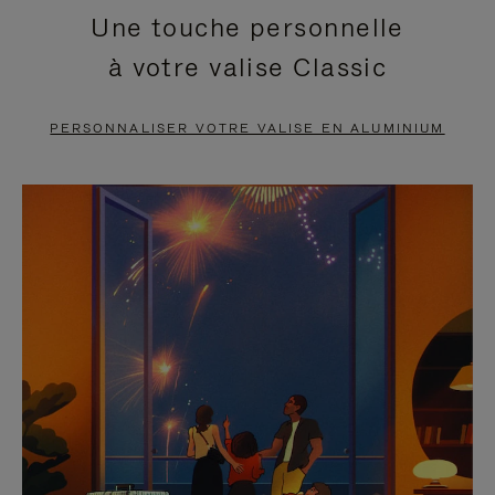
Une touche personnelle
EN
VIDÉO
à votre valise Classic
PAUSE,
EST
APPUYEZ
DÉSACTIVÉ.
PERSONNALISER VOTRE VALISE EN ALUMINIUM
SUR
VEUILLEZ
POUR
CLIQUER
LA
POUR
METTRE
RÉACTIVER
EN
LE
PAUSE
SON