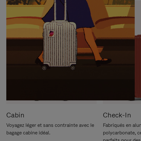
SUR
VEUILLEZ
POUR
CLIQUER
LA
POUR
METTRE
RÉACTIVER
EN
LE
PAUSE
SON
Cabin
Check-In
Voyagez léger et sans contrainte avec le
Fabriqués en alu
bagage cabine idéal.
polycarbonate, c
parfaits pour des