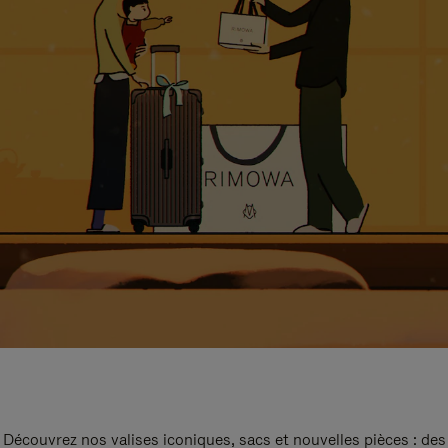
Découvrez nos valises iconiques, sacs et nouvelles pièces : des