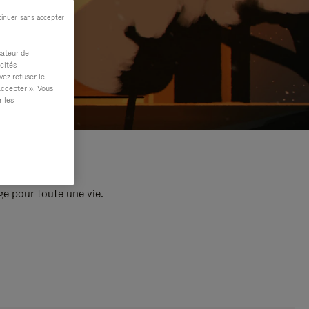
inuer sans accepter
sateur de
cités
vez refuser le
accepter ». Vous
r les
e pour toute une vie.