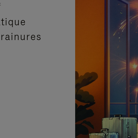
E
atique
 rainures