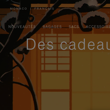
MONACO
|
FRANÇAIS
,
SÉLECTIONNEZ
VOTRE
RÉGION
NOUVEAUTÉS
BAGAGES
SACS
ACCESSOIR
Des cadeau