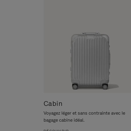
POUR
CLIQUER
LA
POUR
METTRE
RÉACTIVER
EN
LE
PAUSE
SON
Cabin
Voyagez léger et sans contrainte avec le
bagage cabine idéal.