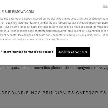
Cont
UE SUR RIMOWA.COM
e des cookies et d’autres traceurs sur ce site Web afin de vous offrir une expérience utili
rer l’audience, optimiser les fonctionnalités des réseaux sociaux et vous proposer des publi
s. Pour en savoir plus sur notre politique relative aux cookies, veuillez cliquer
ici
. Vous pou
okies, à l'exception des cookies strictement nécessaires, en cliquant sur « Continuer sans 
ment accepter les cookies en cliquant sur « Accepter et continuer » ou cliquer sur « Défini
en matière de cookies » pour paramétrer vos préférences.
ir les préférences en matière de cookies
Accepter et continuer
s iconiques, sacs et nouvelles pièces : des compagnons de voyag
DÉCOUVRIR NOS PRINCIPALES CATÉGORIES