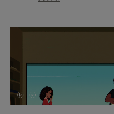
DÉCOUVRIR
LA
LE
VIDÉO
SON