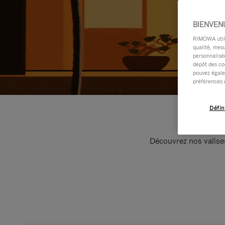
BIENVEN
RIMOWA utilis
qualité, mesu
personnalisée
dépôt des co
pouvez égale
préférences 
Défin
Découvrez nos valise