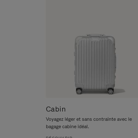
POUR
CLIQUER
LA
POUR
METTRE
RÉACTIVER
EN
LE
PAUSE
SON
Cabin
Voyagez léger et sans contrainte avec le
bagage cabine idéal.