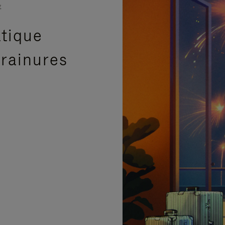
E
atique
 rainures