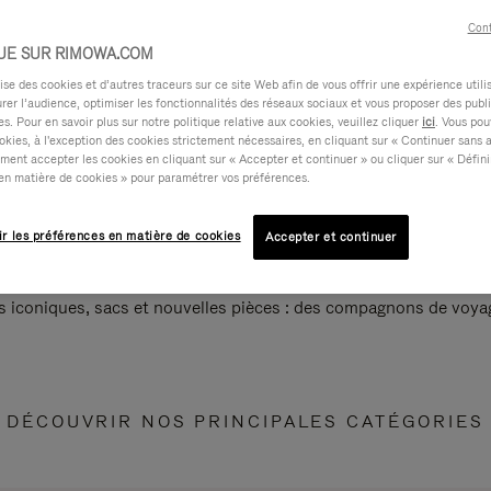
Cont
UE SUR RIMOWA.COM
e des cookies et d’autres traceurs sur ce site Web afin de vous offrir une expérience utili
rer l’audience, optimiser les fonctionnalités des réseaux sociaux et vous proposer des publi
s. Pour en savoir plus sur notre politique relative aux cookies, veuillez cliquer
ici
. Vous pou
okies, à l'exception des cookies strictement nécessaires, en cliquant sur « Continuer sans 
ment accepter les cookies en cliquant sur « Accepter et continuer » ou cliquer sur « Défini
en matière de cookies » pour paramétrer vos préférences.
ir les préférences en matière de cookies
Accepter et continuer
s iconiques, sacs et nouvelles pièces : des compagnons de voyag
DÉCOUVRIR NOS PRINCIPALES CATÉGORIES