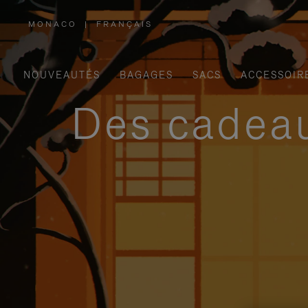
MONACO
|
FRANÇAIS
,
SÉLECTIONNEZ
VOTRE
RÉGION
NOUVEAUTÉS
BAGAGES
SACS
ACCESSOIR
Des cadeau