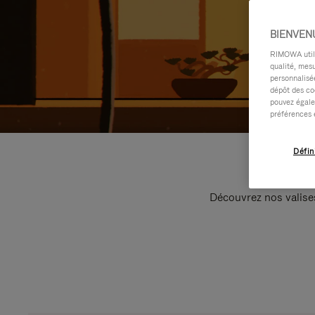
BIENVEN
RIMOWA utilis
qualité, mesu
personnalisée
dépôt des co
pouvez égale
préférences 
Défin
Découvrez nos valise