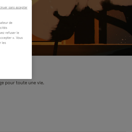
inuer sans accepter
sateur de
cités
vez refuser le
accepter ». Vous
r les
e pour toute une vie.