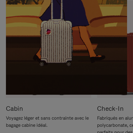
SUR
VEUILLEZ
POUR
CLIQUER
LA
POUR
METTRE
RÉACTIVER
EN
LE
PAUSE
SON
Cabin
Check-In
Voyagez léger et sans contrainte avec le
Fabriqués en alu
bagage cabine idéal.
polycarbonate, c
parfaits pour des