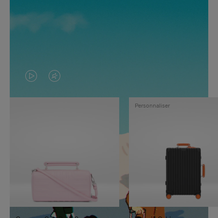
LA
LE
VIDÉO
SON
Personnaliser
N'EST
DE
PAS
LA
EN
VIDÉO
PAUSE,
EST
APPUYEZ
DÉSACTIVÉ.
SUR
VEUILLEZ