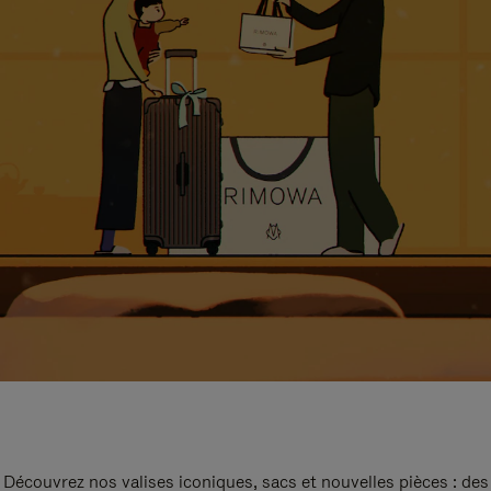
Découvrez nos valises iconiques, sacs et nouvelles pièces : des