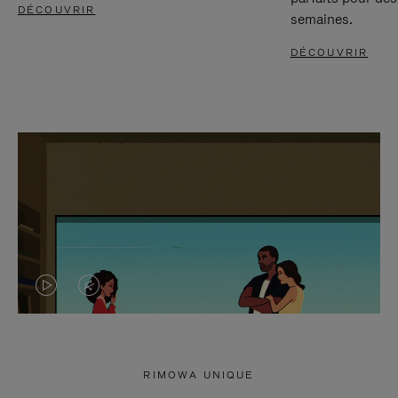
DÉCOUVRIR
semaines.
DÉCOUVRIR
LA
LE
VIDÉO
SON
N'EST
DE
RIMOWA UNIQUE
PAS
LA