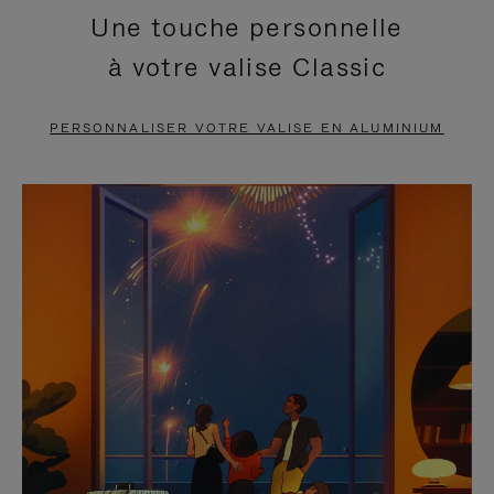
Une touche personnelle
EN
VIDÉO
à votre valise Classic
PAUSE,
EST
APPUYEZ
DÉSACTIVÉ.
PERSONNALISER VOTRE VALISE EN ALUMINIUM
SUR
VEUILLEZ
POUR
CLIQUER
LA
POUR
METTRE
RÉACTIVER
EN
LE
PAUSE
SON