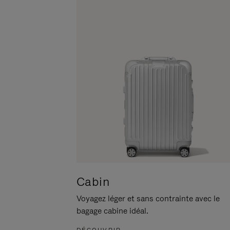
POUR
CLIQUER
LA
POUR
METTRE
RÉACTIVER
EN
LE
PAUSE
SON
Cabin
Voyagez léger et sans contrainte avec le
bagage cabine idéal.