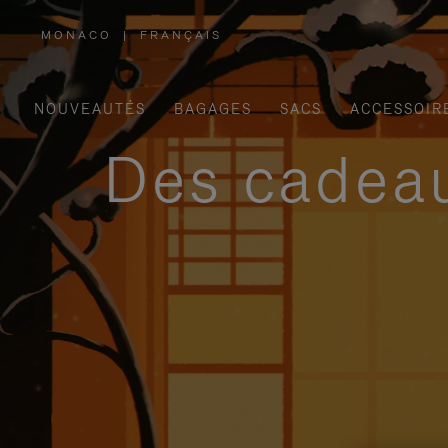
MONACO
|
FRANÇAIS
,
SÉLECTIONNEZ
VOTRE
RÉGION
NOUVEAUTÉS
BAGAGES
SACS
ACCESSOIR
Des cadeau