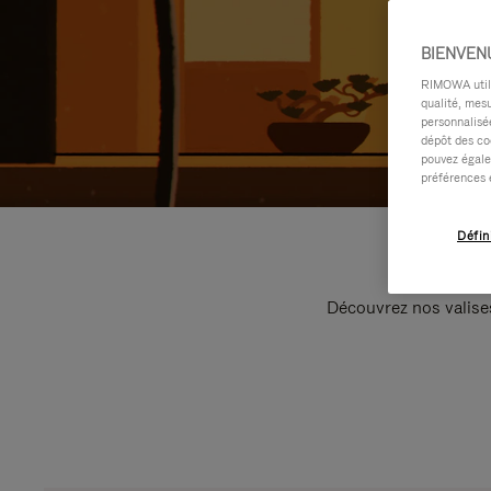
BIENVEN
RIMOWA utilis
qualité, mesu
personnalisée
dépôt des co
pouvez égale
préférences 
Défin
Découvrez nos valise