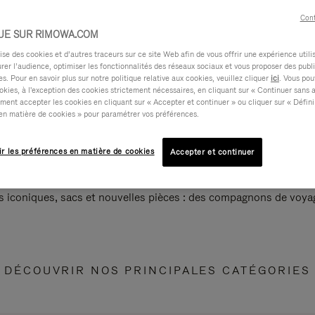
Cont
UE SUR RIMOWA.COM
e des cookies et d’autres traceurs sur ce site Web afin de vous offrir une expérience utili
rer l’audience, optimiser les fonctionnalités des réseaux sociaux et vous proposer des publi
s. Pour en savoir plus sur notre politique relative aux cookies, veuillez cliquer
ici
. Vous pou
okies, à l'exception des cookies strictement nécessaires, en cliquant sur « Continuer sans 
ment accepter les cookies en cliquant sur « Accepter et continuer » ou cliquer sur « Défini
en matière de cookies » pour paramétrer vos préférences.
ir les préférences en matière de cookies
Accepter et continuer
s iconiques, sacs et nouvelles pièces : des compagnons de voyag
DÉCOUVRIR NOS PRINCIPALES CATÉGORIES