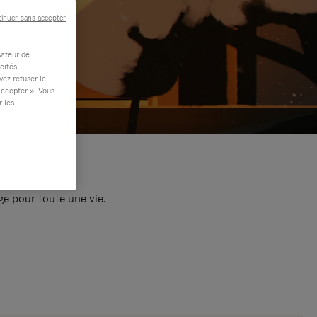
inuer sans accepter
sateur de
cités
vez refuser le
accepter ». Vous
r les
e pour toute une vie.