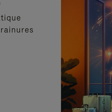
E
atique
 rainures