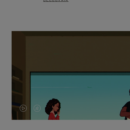
DÉCOUVRIR
LA
LE
VIDÉO
SON