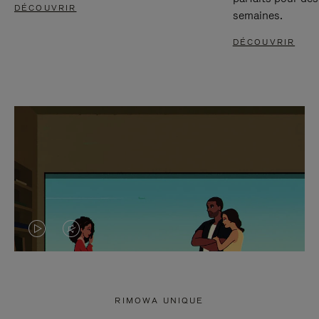
DÉCOUVRIR
semaines.
DÉCOUVRIR
LA
LE
VIDÉO
SON
N'EST
DE
RIMOWA UNIQUE
PAS
LA