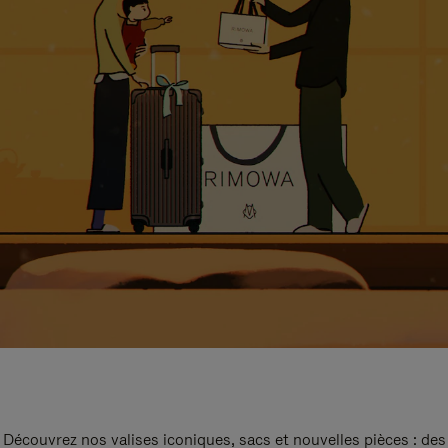
Découvrez nos valises iconiques, sacs et nouvelles pièces : des