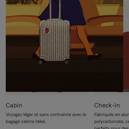
SUR
VEUILLEZ
POUR
CLIQUER
LA
POUR
METTRE
RÉACTIVER
EN
LE
PAUSE
SON
Cabin
Check-In
Voyagez léger et sans contrainte avec le
Fabriqués en alu
bagage cabine idéal.
polycarbonate, c
parfaits pour des