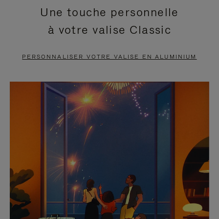
Une touche personnelle
EN
VIDÉO
à votre valise Classic
PAUSE,
EST
APPUYEZ
DÉSACTIVÉ.
PERSONNALISER VOTRE VALISE EN ALUMINIUM
SUR
VEUILLEZ
POUR
CLIQUER
LA
POUR
METTRE
RÉACTIVER
EN
LE
PAUSE
SON