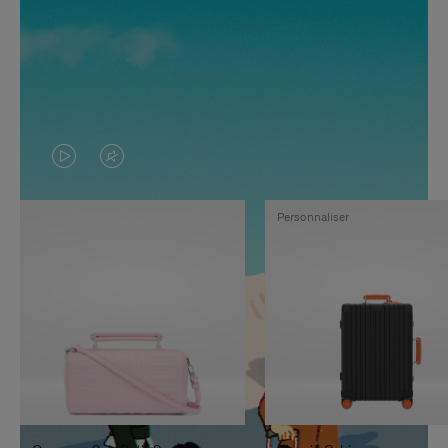
LA
LE
VIDÉO
SON
Personnaliser
N'EST
DE
PAS
LA
EN
VIDÉO
PAUSE,
EST
APPUYEZ
DÉSACTIVÉ.
SUR
VEUILLEZ