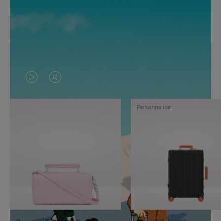
LA
LE
VIDÉO
SON
Personnaliser
N'EST
DE
PAS
LA
EN
VIDÉO
PAUSE,
EST
APPUYEZ
DÉSACTIVÉ.
SUR
VEUILLEZ