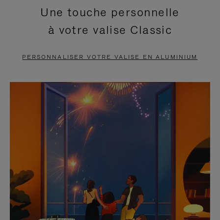
Une touche personnelle
EN
VIDÉO
à votre valise Classic
PAUSE,
EST
APPUYEZ
DÉSACTIVÉ.
PERSONNALISER VOTRE VALISE EN ALUMINIUM
SUR
VEUILLEZ
POUR
CLIQUER
LA
POUR
METTRE
RÉACTIVER
EN
LE
PAUSE
SON