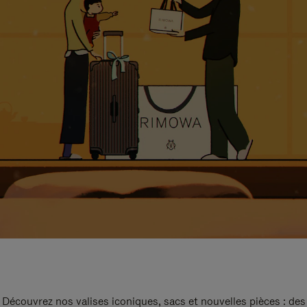
Découvrez nos valises iconiques, sacs et nouvelles pièces : des