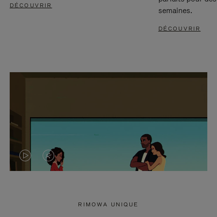
DÉCOUVRIR
semaines.
DÉCOUVRIR
LA
LE
VIDÉO
SON
N'EST
DE
RIMOWA UNIQUE
PAS
LA