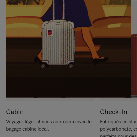
SUR
VEUILLEZ
POUR
CLIQUER
LA
POUR
METTRE
RÉACTIVER
EN
LE
PAUSE
SON
Cabin
Check-In
Voyagez léger et sans contrainte avec le
Fabriqués en alu
bagage cabine idéal.
polycarbonate, c
parfaits pour des