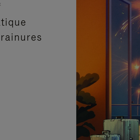
E
atique
 rainures