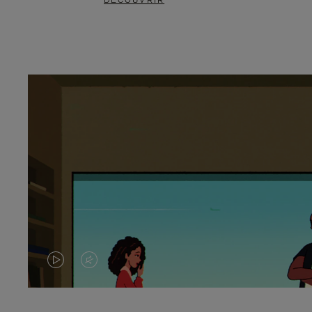
DÉCOUVRIR
LA
LE
VIDÉO
SON