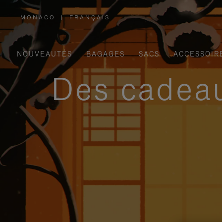
MONACO
|
FRANÇAIS
,
SÉLECTIONNEZ
VOTRE
RÉGION
NOUVEAUTÉS
BAGAGES
SACS
ACCESSOIR
Des cadeau