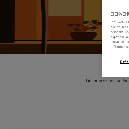
BIENVEN
RIMOWA utilis
qualité, mesu
personnalisée
dépôt des co
pouvez égale
préférences 
Défin
Découvrez nos valise