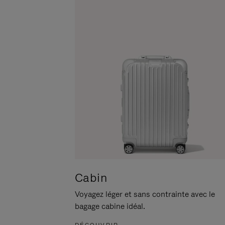
POUR
CLIQUER
LA
POUR
METTRE
RÉACTIVER
EN
LE
PAUSE
SON
Cabin
Voyagez léger et sans contrainte avec le
bagage cabine idéal.