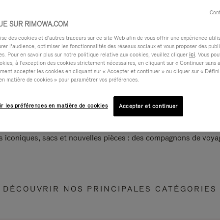
Cont
UE SUR RIMOWA.COM
e des cookies et d’autres traceurs sur ce site Web afin de vous offrir une expérience utili
rer l’audience, optimiser les fonctionnalités des réseaux sociaux et vous proposer des publi
s. Pour en savoir plus sur notre politique relative aux cookies, veuillez cliquer
ici
. Vous pou
okies, à l'exception des cookies strictement nécessaires, en cliquant sur « Continuer sans 
ment accepter les cookies en cliquant sur « Accepter et continuer » ou cliquer sur « Défini
en matière de cookies » pour paramétrer vos préférences.
ir les préférences en matière de cookies
Accepter et continuer
s iconiques, sacs et nouvelles pièces : des compagnons de voyag
DÉCOUVRIR NOS PRINCIPALES CATÉGORIES