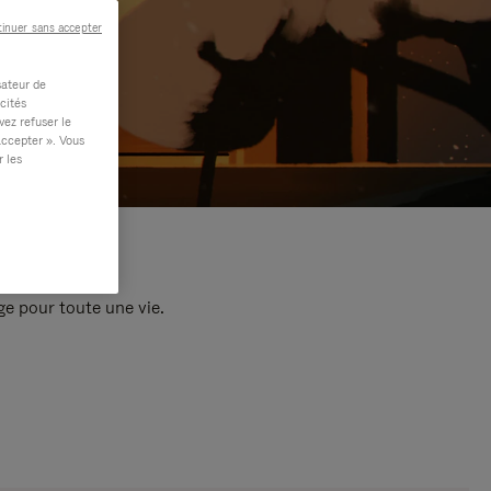
inuer sans accepter
sateur de
cités
vez refuser le
accepter ». Vous
r les
e pour toute une vie.