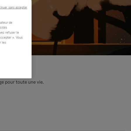
inuer sans accepter
sateur de
cités
vez refuser le
accepter ». Vous
r les
e pour toute une vie.