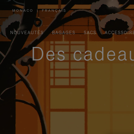
MONACO
|
FRANÇAIS
,
SÉLECTIONNEZ
VOTRE
RÉGION
NOUVEAUTÉS
BAGAGES
SACS
ACCESSOIR
Des cadeau