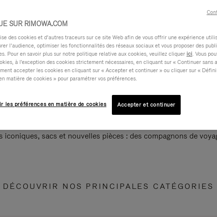
Cont
UE SUR RIMOWA.COM
e des cookies et d’autres traceurs sur ce site Web afin de vous offrir une expérience utili
rer l’audience, optimiser les fonctionnalités des réseaux sociaux et vous proposer des publi
s. Pour en savoir plus sur notre politique relative aux cookies, veuillez cliquer
ici
. Vous pou
okies, à l'exception des cookies strictement nécessaires, en cliquant sur « Continuer sans 
ment accepter les cookies en cliquant sur « Accepter et continuer » ou cliquer sur « Défini
en matière de cookies » pour paramétrer vos préférences.
ir les préférences en matière de cookies
Accepter et continuer
s iconiques, sacs et nouvelles pièces : des compagnons de voyag
DÉCOUVRIR NOS PRINCIPALES CATÉGORIES