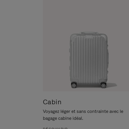
POUR
CLIQUER
LA
POUR
METTRE
RÉACTIVER
EN
LE
PAUSE
SON
Cabin
Voyagez léger et sans contrainte avec le
bagage cabine idéal.