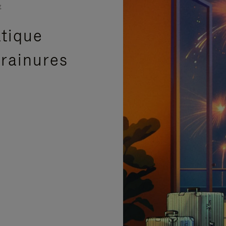
E
atique
 rainures