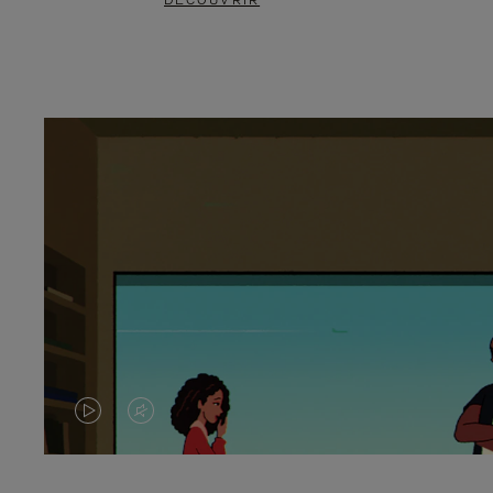
DÉCOUVRIR
LA
LE
VIDÉO
SON