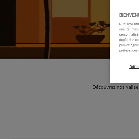
BIENVEN
RIMOWA utilis
qualité, mesu
personnalisée
dépôt des co
pouvez égale
préférences 
Défin
Découvrez nos valise