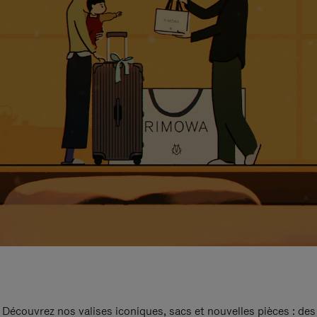
Découvrez nos valises iconiques, sacs et nouvelles pièces : des