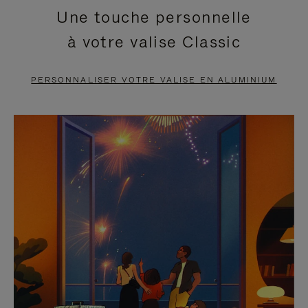
Une touche personnelle
EN
VIDÉO
à votre valise Classic
PAUSE,
EST
APPUYEZ
DÉSACTIVÉ.
PERSONNALISER VOTRE VALISE EN ALUMINIUM
SUR
VEUILLEZ
POUR
CLIQUER
LA
POUR
METTRE
RÉACTIVER
EN
LE
PAUSE
SON