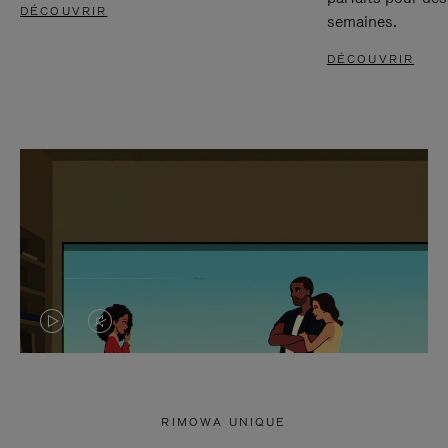
DÉCOUVRIR
semaines.
DÉCOUVRIR
LA
LE
VIDÉO
SON
N'EST
DE
RIMOWA UNIQUE
PAS
LA