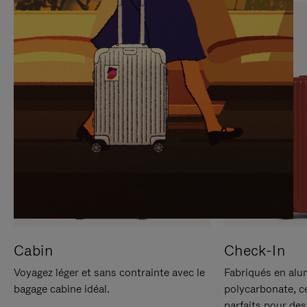
SUR
VEUILLEZ
POUR
CLIQUER
LA
POUR
METTRE
RÉACTIVER
EN
LE
PAUSE
SON
Cabin
Check-In
Voyagez léger et sans contrainte avec le
Fabriqués en alu
bagage cabine idéal.
polycarbonate, c
parfaits pour des