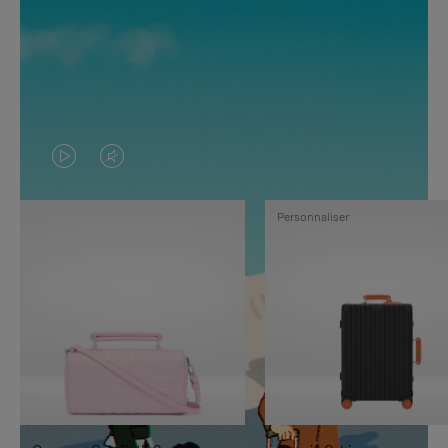
LA
LE
VIDÉO
SON
Personnaliser
N'EST
DE
PAS
LA
EN
VIDÉO
PAUSE,
EST
APPUYEZ
DÉSACTIVÉ.
SUR
VEUILLEZ