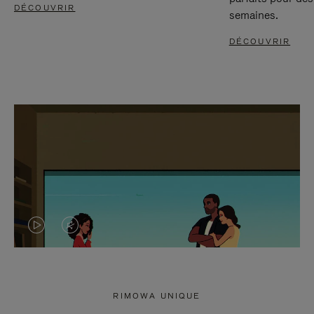
DÉCOUVRIR
semaines.
DÉCOUVRIR
LA
LE
VIDÉO
SON
N'EST
DE
RIMOWA UNIQUE
PAS
LA