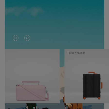
LA
LE
VIDÉO
SON
Personnaliser
N'EST
DE
PAS
LA
EN
VIDÉO
PAUSE,
EST
APPUYEZ
DÉSACTIVÉ.
SUR
VEUILLEZ