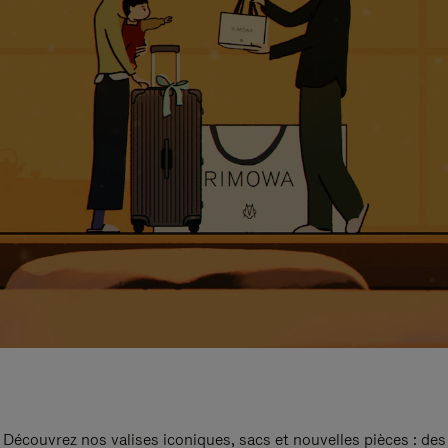
Découvrez nos valises iconiques, sacs et nouvelles pièces : des