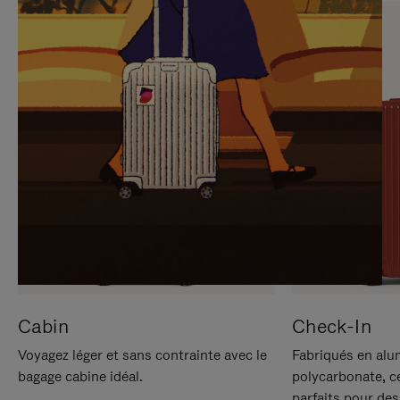
SUR
VEUILLEZ
POUR
CLIQUER
LA
POUR
METTRE
RÉACTIVER
EN
LE
PAUSE
SON
Cabin
Check-In
Voyagez léger et sans contrainte avec le
Fabriqués en alu
bagage cabine idéal.
polycarbonate, c
parfaits pour des