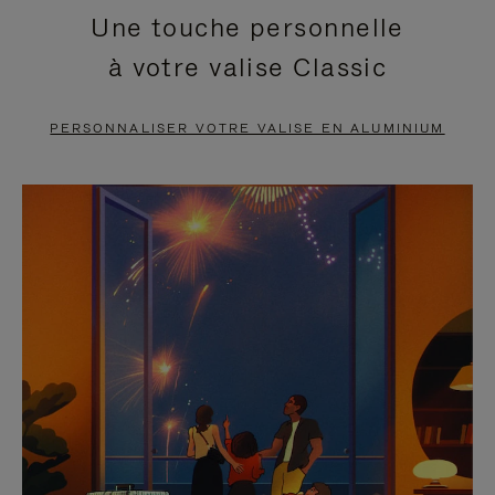
Une touche personnelle
EN
VIDÉO
à votre valise Classic
PAUSE,
EST
APPUYEZ
DÉSACTIVÉ.
PERSONNALISER VOTRE VALISE EN ALUMINIUM
SUR
VEUILLEZ
POUR
CLIQUER
LA
POUR
METTRE
RÉACTIVER
EN
LE
PAUSE
SON