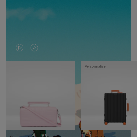
LA
LE
VIDÉO
SON
Personnaliser
N'EST
DE
PAS
LA
EN
VIDÉO
PAUSE,
EST
APPUYEZ
DÉSACTIVÉ.
SUR
VEUILLEZ