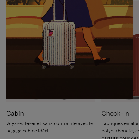
SUR
VEUILLEZ
POUR
CLIQUER
LA
POUR
METTRE
RÉACTIVER
EN
LE
PAUSE
SON
Cabin
Check-In
Voyagez léger et sans contrainte avec le
Fabriqués en alu
bagage cabine idéal.
polycarbonate, c
parfaits pour des