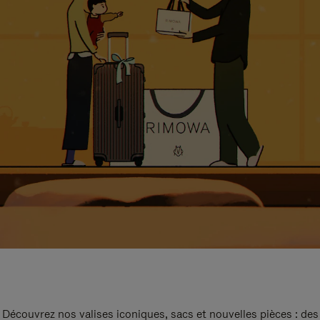
Découvrez nos valises iconiques, sacs et nouvelles pièces : des