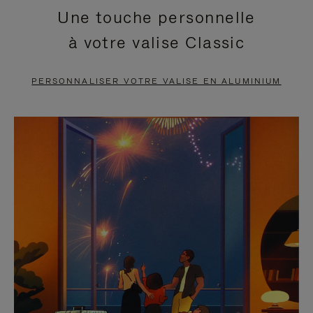
Une touche personnelle
EN
VIDÉO
à votre valise Classic
PAUSE,
EST
APPUYEZ
DÉSACTIVÉ.
PERSONNALISER VOTRE VALISE EN ALUMINIUM
SUR
VEUILLEZ
POUR
CLIQUER
LA
POUR
METTRE
RÉACTIVER
EN
LE
PAUSE
SON