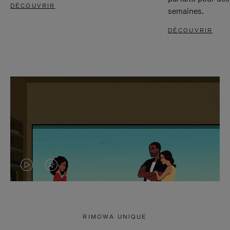
DÉCOUVRIR
semaines.
DÉCOUVRIR
LA
LE
VIDÉO
SON
N'EST
DE
RIMOWA UNIQUE
PAS
LA