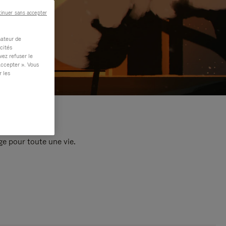
inuer sans accepter
sateur de
cités
vez refuser le
accepter ». Vous
r les
e pour toute une vie.