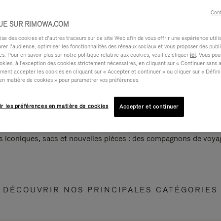
Cont
UE SUR RIMOWA.COM
e des cookies et d’autres traceurs sur ce site Web afin de vous offrir une expérience utili
rer l’audience, optimiser les fonctionnalités des réseaux sociaux et vous proposer des publi
s. Pour en savoir plus sur notre politique relative aux cookies, veuillez cliquer
ici
. Vous pou
okies, à l'exception des cookies strictement nécessaires, en cliquant sur « Continuer sans 
ment accepter les cookies en cliquant sur « Accepter et continuer » ou cliquer sur « Défini
en matière de cookies » pour paramétrer vos préférences.
ir les préférences en matière de cookies
Accepter et continuer
s iconiques, sacs et nouvelles pièces : des compagnons de voyag
DÉCOUVRIR NOS PRINCIPALES CATÉGORIES