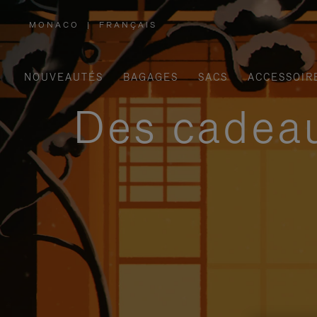
MONACO
|
FRANÇAIS
,
SÉLECTIONNEZ
VOTRE
RÉGION
NOUVEAUTÉS
BAGAGES
SACS
ACCESSOIR
Des cadeau