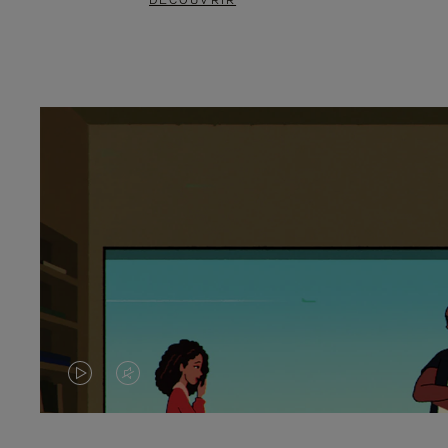
DÉCOUVRIR
LA
LE
VIDÉO
SON