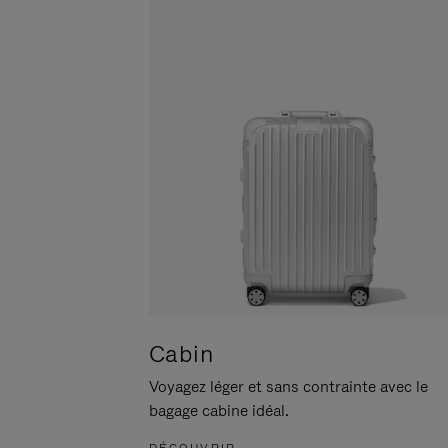
POUR
CLIQUER
LA
POUR
METTRE
RÉACTIVER
EN
LE
PAUSE
SON
Cabin
Voyagez léger et sans contrainte avec le
bagage cabine idéal.