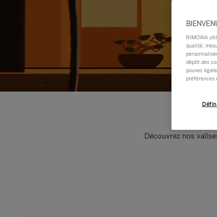
BIENVEN
RIMOWA utilis
qualité, mesu
personnalisée
dépôt des co
pouvez égale
préférences 
Défin
Découvrez nos valise