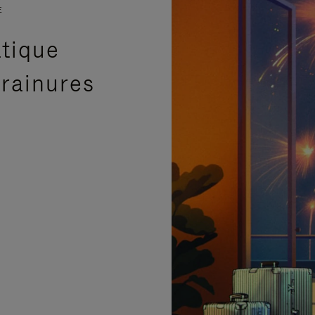
E
atique
 rainures