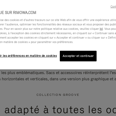
Cont
UE SUR RIMOWA.COM
e des cookies et d’autres traceurs sur ce site Web afin de vous offrir une expérience utili
rer l’audience, optimiser les fonctionnalités des réseaux sociaux et vous proposer des publi
s. Pour en savoir plus sur notre politique relative aux cookies, veuillez cliquer
ici
. Vous pou
okies, à l'exception des cookies strictement nécessaires, en cliquant sur « Continuer sans 
ment accepter les cookies en cliquant sur « Accepter et continuer » ou cliquer sur « Défini
en matière de cookies » pour paramétrer vos préférences.
ir les préférences en matière de cookies
Accepter et continuer
 les plus emblématiques. Sacs et accessoires réinterprètent l’es
s horizontales et verticales, dans une version plus graphique et a
COLLECTION GROOVE
e adapté à toutes les o