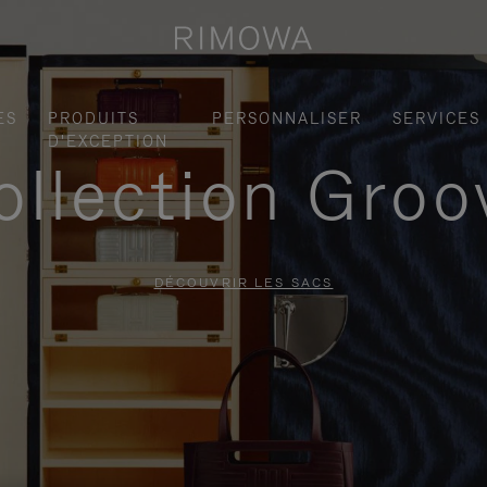
ES
PRODUITS
PERSONNALISER
SERVICES
D'EXCEPTION
ollection Groo
DÉCOUVRIR LES SACS