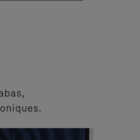
abas,
coniques.