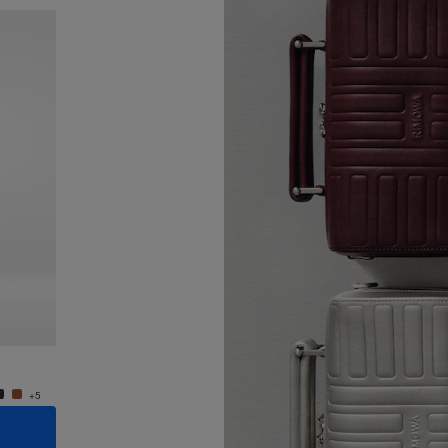
Nouveauté
Groove - Cuir Petit Sac Bandoulière
Groove 
950,00 €
950,0
+5
+5
AJOUTER AU PANIER