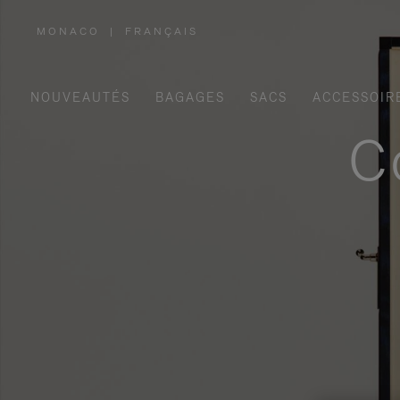
MONACO
|
FRANÇAIS
,
SÉLECTIONNEZ
VOTRE
RÉGION
NOUVEAUTÉS
BAGAGES
SACS
ACCESSOIR
C