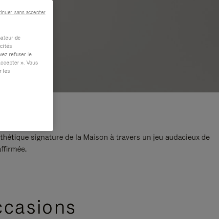
inuer sans accepter
sateur de
cités
vez refuser le
accepter ». Vous
r les
thétique signature de la Maison à travers un jeu audacieux de
ffirmée.
ccasions