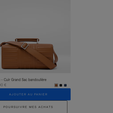
 - Cuir Grand Sac bandoulière
Groove - Cuir Grand Sac
00 €
1.400,00 €
AJOUTER AU PANIER
AJOUTER 
POURSUIVRE MES ACHATS