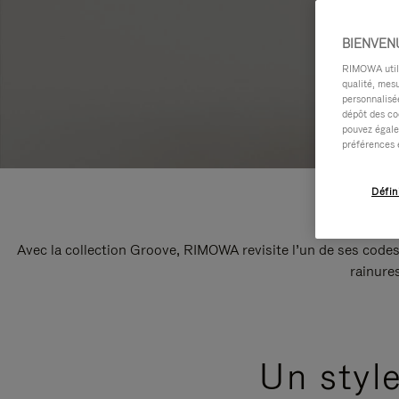
BIENVEN
RIMOWA utilis
qualité, mesu
personnalisée
dépôt des co
pouvez égale
préférences 
Défin
Avec la collection Groove, RIMOWA revisite l’un de ses codes
rainure
Un styl