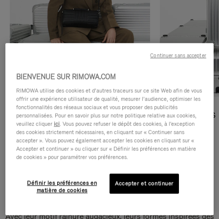
Continuer sans accepter
BIENVENUE SUR RIMOWA.COM
RIMOWA utilise des cookies et d’autres traceurs sur ce site Web afin de vous
offrir une expérience utilisateur de qualité, mesurer l’audience, optimiser les
fonctionnalités des réseaux sociaux et vous proposer des publicités
Sacs Bandoulière
Sacs Cabas
personnalisées. Pour en savoir plus sur notre politique relative aux cookies,
veuillez cliquer
ici
. Vous pouvez refuser le dépôt des cookies, à l'exception
des cookies strictement nécessaires, en cliquant sur « Continuer sans
DÉCOUVRIR
DÉCOUVRIR
accepter ». Vous pouvez également accepter les cookies en cliquant sur «
Accepter et continuer » ou cliquer sur « Définir les préférences en matière
de cookies » pour paramétrer vos préférences.
Définir les préférences en
Accepter et continuer
Sacs Bandoulière Groove
matière de cookies
Avec leur motif rainuré audacieux, leurs formes inspirées des