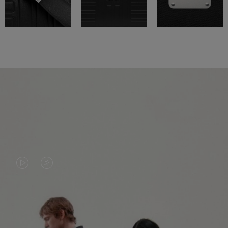
LA
LE
VIDÉO
SON
N'EST
DE
PAS
LA