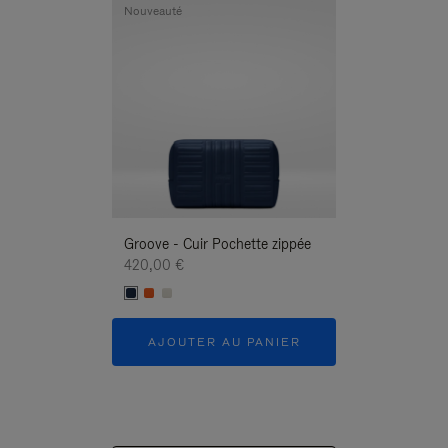
Nouveauté
Nouveauté
Groove - Cuir Pochette zippée
Groove - Cuir P
420,00 €
420,00 €
AJOUTER AU PANIER
AJOUTER 