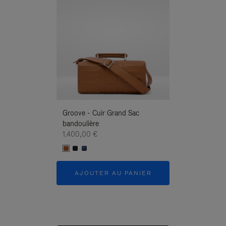
Groove - Cuir Grand Sac
Groove - Cuir G
bandoulière
Bandoulière
1.400,00 €
1.400,00 €
AJOUTER AU PANIER
AJOUTER 