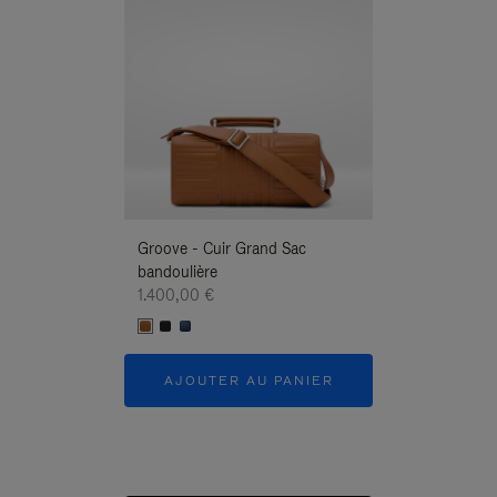
Groove - Cuir Grand Sac
Groove - Cuir G
bandoulière
Bandoulière
1.400,00 €
1.400,00 €
AJOUTER AU PANIER
AJOUTER 