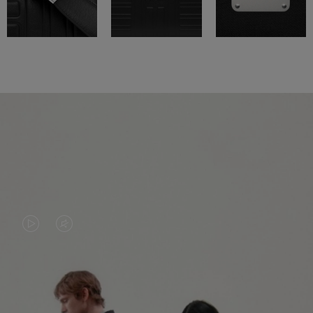
LA
LE
VIDÉO
SON
N'EST
DE
PAS
LA