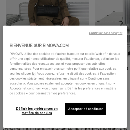
Continuer sans accepter
BIENVENUE SUR RIMOWA.COM
RIMOWA utilise des cookies et d’autres traceurs sur ce site Web afin de vous
offrir une expérience utilisateur de qualité, mesurer l’audience, optimiser les
fonctionnalités des réseaux sociaux et vous proposer des publicités
Sacs Bandoulière
Sacs Cabas
personnalisées. Pour en savoir plus sur notre politique relative aux cookies,
veuillez cliquer
ici
. Vous pouvez refuser le dépôt des cookies, à l'exception
des cookies strictement nécessaires, en cliquant sur « Continuer sans
DÉCOUVRIR
DÉCOUVRIR
accepter ». Vous pouvez également accepter les cookies en cliquant sur «
Accepter et continuer » ou cliquer sur « Définir les préférences en matière
de cookies » pour paramétrer vos préférences.
Définir les préférences en
Accepter et continuer
Sacs Bandoulière Groove
matière de cookies
Avec leur motif rainuré audacieux, leurs formes inspirées des