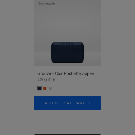
Nouveauté
Nouveauté
Groove - Cuir Pochette zippée
Groove - Cuir P
420,00 €
420,00 €
AJOUTER AU PANIER
AJOUTER 