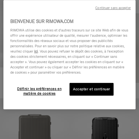
Continuer sans accepter
BIENVENUE SUR RIMOWA.COM
RIMOWA utilise des cookies et d’autres traceurs sur ce site Web afin de vous
offrir une expérience utilisateur de qualité, mesurer l’audience, optimiser les
fonctionnalités des réseaux sociaux et vous proposer des publicités
personnalisées. Pour en savoir plus sur notre politique relative aux cookies,
veuillez cliquer
ici
. Vous pouvez refuser le dépôt des cookies, à l'exception
des cookies strictement nécessaires, en cliquant sur « Continuer sans
accepter ». Vous pouvez également accepter les cookies en cliquant sur «
Accepter et continuer » ou cliquer sur « Définir les préférences en matière
de cookies » pour paramétrer vos préférences.
Essential Cabin
770,00 €
Définir les préférences en
Accepter et continuer
+5
matière de cookies