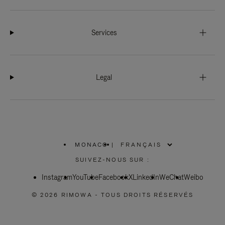
Services
Legal
MONACO
|
,
SÉLECTIONNEZ
SUIVEZ-NOUS SUR :
VOTRE
RÉGION
Instagram
YouTube
Facebook
X
LinkedIn
WeChat
Weibo
© 2026 RIMOWA - TOUS DROITS RÉSERVÉS