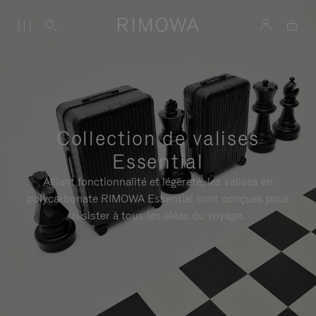
Collection de valises
Essential
Alliant fonctionnalité et légèreté, les valises en
polycarbonate RIMOWA Essential sont conçues pour
résister à tous les aléas du voyage.