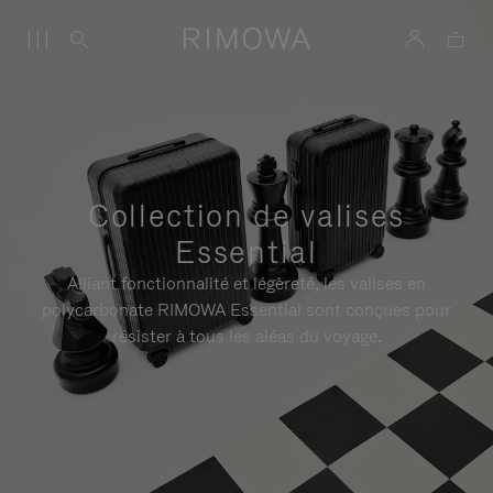
Collection de valises
Essential
Alliant fonctionnalité et légèreté, les valises en
polycarbonate RIMOWA Essential sont conçues pour
résister à tous les aléas du voyage.