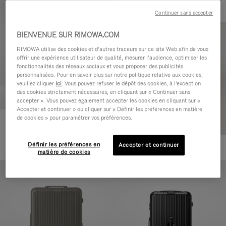
Continuer sans accepter
BIENVENUE SUR RIMOWA.COM
RIMOWA utilise des cookies et d’autres traceurs sur ce site Web afin de vous
offrir une expérience utilisateur de qualité, mesurer l’audience, optimiser les
fonctionnalités des réseaux sociaux et vous proposer des publicités
personnalisées. Pour en savoir plus sur notre politique relative aux cookies,
veuillez cliquer
ici
. Vous pouvez refuser le dépôt des cookies, à l'exception
des cookies strictement nécessaires, en cliquant sur « Continuer sans
accepter ». Vous pouvez également accepter les cookies en cliquant sur «
Accepter et continuer » ou cliquer sur « Définir les préférences en matière
de cookies » pour paramétrer vos préférences.
Essential Cabin
770,00 €
Définir les préférences en
Accepter et continuer
+5
matière de cookies