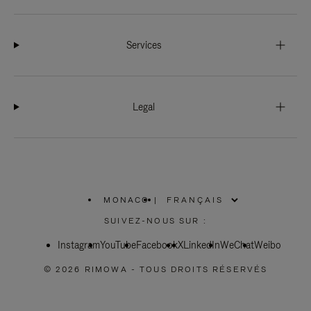
Services
Legal
MONACO
|
,
SÉLECTIONNEZ
SUIVEZ-NOUS SUR :
VOTRE
RÉGION
Instagram
YouTube
Facebook
X
LinkedIn
WeChat
Weibo
© 2026 RIMOWA - TOUS DROITS RÉSERVÉS