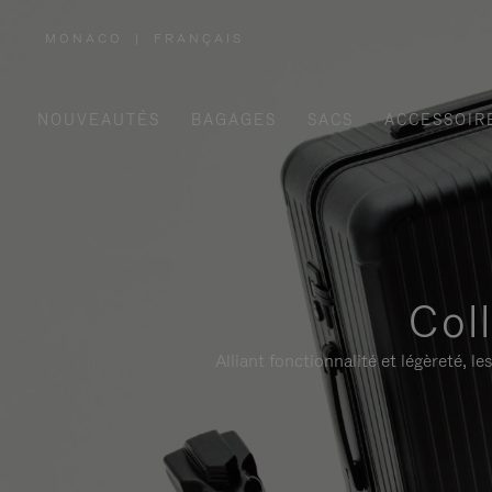
MONACO
|
FRANÇAIS
,
SÉLECTIONNEZ
VOTRE
RÉGION
NOUVEAUTÉS
BAGAGES
SACS
ACCESSOIR
Col
Alliant fonctionnalité et légèreté,