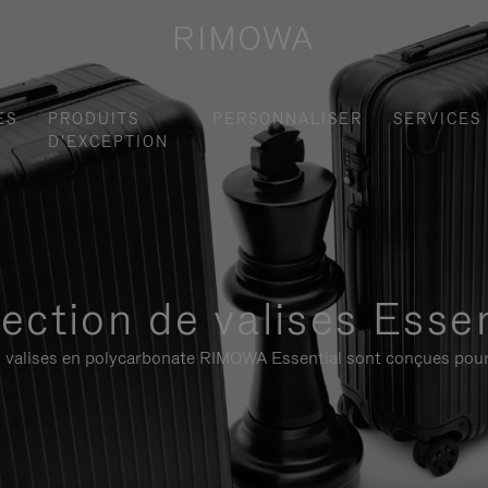
ES
PRODUITS
PERSONNALISER
SERVICES
D'EXCEPTION
lection de valises Essen
 les valises en polycarbonate RIMOWA Essential sont conçues pour 