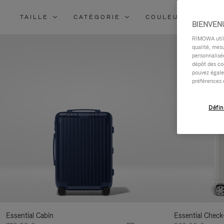
TAILLE
CATÉGORIE
COULEUR
MA
BIENVEN
RIMOWA utilis
qualité, mesu
personnalisée
dépôt des co
pouvez égale
préférences 
Défin
Essential Cabin
Essential Check