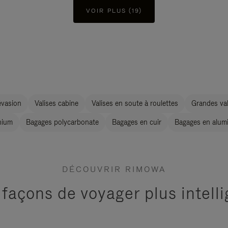
VOIR PLUS (19)
évasion
Valises cabine
Valises en soute à roulettes
Grandes val
nium
Bagages polycarbonate
Bagages en cuir
Bagages en alum
DÉCOUVRIR RIMOWA
 façons de voyager plus intel