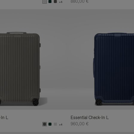
880,00 €
+4
-In L
Essential Check-In L
960,00 €
+4