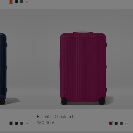
+1
Essential Check-In L
960,00 €
+4
+4