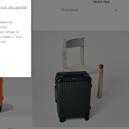
TRIER PAR
inuer sans accepter
31 produits
sateur de
cités
vez refuser le
accepter ». Vous
r les