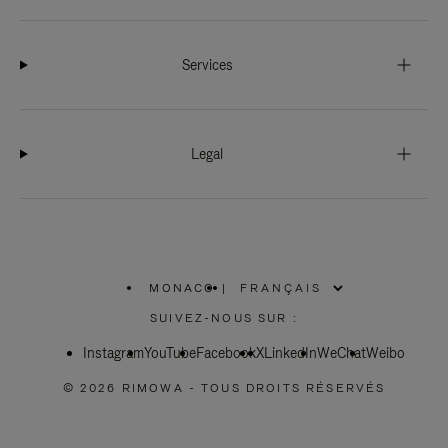
Services
Legal
MONACO
|
,
SÉLECTIONNEZ
SUIVEZ-NOUS SUR :
VOTRE
RÉGION
Instagram
YouTube
Facebook
X
LinkedIn
WeChat
Weibo
© 2026 RIMOWA - TOUS DROITS RÉSERVÉS