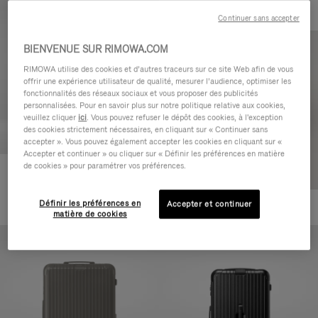
Continuer sans accepter
BIENVENUE SUR RIMOWA.COM
RIMOWA utilise des cookies et d’autres traceurs sur ce site Web afin de vous
offrir une expérience utilisateur de qualité, mesurer l’audience, optimiser les
fonctionnalités des réseaux sociaux et vous proposer des publicités
personnalisées. Pour en savoir plus sur notre politique relative aux cookies,
veuillez cliquer
ici
. Vous pouvez refuser le dépôt des cookies, à l'exception
des cookies strictement nécessaires, en cliquant sur « Continuer sans
accepter ». Vous pouvez également accepter les cookies en cliquant sur «
Accepter et continuer » ou cliquer sur « Définir les préférences en matière
de cookies » pour paramétrer vos préférences.
Essential Cabin
770,00 €
Définir les préférences en
Accepter et continuer
+5
matière de cookies