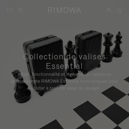
Collection de valises
Essential
Alliant fonctionnalité et légèreté, les valises en
polycarbonate RIMOWA Essential sont conçues pour
résister à tous les aléas du voyage.