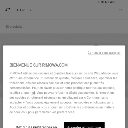
TRIER PAR
FILTRES
10 produits
Continuer sans accepter
BIENVENUE SUR RIMOWA.COM
RIMOWA utilise des cookies et d’autres traceurs sur ce site Web afin de vous
offrir une expérience utilisateur de qualité, mesurer l’audience, optimiser les
fonctionnalités des réseaux sociaux et vous proposer des publicités
personnalisées. Pour en savoir plus sur notre politique relative aux cookies,
veuillez cliquer
ici
. Vous pouvez refuser le dépôt des cookies, à l'exception
des cookies strictement nécessaires, en cliquant sur « Continuer sans
accepter ». Vous pouvez également accepter les cookies en cliquant sur «
Never Still - Cuir Trousse de
Never Still - Cuir Grand Sac à
Accepter et continuer » ou cliquer sur « Définir les préférences en matière
Toilette
dos à rabat
de cookies » pour paramétrer vos préférences.
590,00 €
1.850,00 €
Définir les préférences en
Accepter et continuer