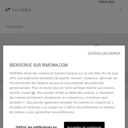
TRIER PAR
FILTRES
10 produits
Continuer sans accepter
BIENVENUE SUR RIMOWA.COM
RIMOWA utilise des cookies et d’autres traceurs sur ce site Web afin de vous
offrir une expérience utilisateur de qualité, mesurer l’audience, optimiser les
fonctionnalités des réseaux sociaux et vous proposer des publicités
personnalisées. Pour en savoir plus sur notre politique relative aux cookies,
veuillez cliquer
ici
. Vous pouvez refuser le dépôt des cookies, à l'exception
des cookies strictement nécessaires, en cliquant sur « Continuer sans
accepter ». Vous pouvez également accepter les cookies en cliquant sur «
Never Still - Cuir Trousse de
Never Still - Cuir Grand Sac à
Accepter et continuer » ou cliquer sur « Définir les préférences en matière
Toilette
dos à rabat
de cookies » pour paramétrer vos préférences.
590,00 €
1.850,00 €
Définir les préférences en
Accepter et continuer