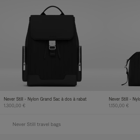
Never Still - Nylon Grand Sac à dos à rabat
Never Still - N
1.300,00 €
1.150,00 €
Never Still travel bags