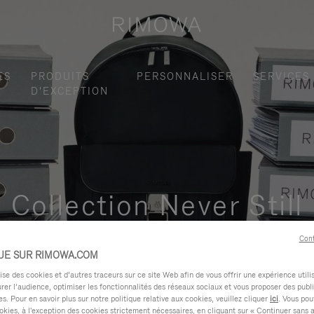
ES
PRODUITS
PERSONNALISER
SERVICES
D'EXCEPTION
Collection Never Still
ctionnelle et élégante pour vos déplacements quotidiens en ville,
Cont
UE SUR RIMOWA.COM
e des cookies et d’autres traceurs sur ce site Web afin de vous offrir une expérience utili
rer l’audience, optimiser les fonctionnalités des réseaux sociaux et vous proposer des publi
s. Pour en savoir plus sur notre politique relative aux cookies, veuillez cliquer
ici
. Vous pou
okies, à l'exception des cookies strictement nécessaires, en cliquant sur « Continuer sans 