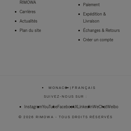
RIMOWA
Paiement
Carrières
Expédition &
Actualités
Livraison
Plan du site
Échanges & Retours
Créer un compte
MONACO
|
FRANÇAIS
,
SÉLECTIONNEZ
SUIVEZ-NOUS SUR :
VOTRE
RÉGION
Instagram
YouTube
Facebook
X
LinkedIn
WeChat
Weibo
© 2026 RIMOWA - TOUS DROITS RÉSERVÉS