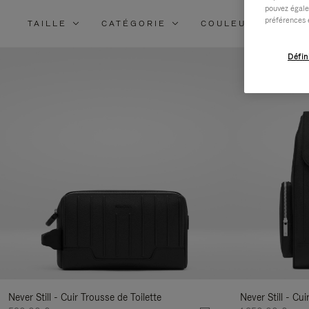
pouvez égale
préférences 
TAILLE
CATÉGORIE
COULEUR
MA
Défin
Never Still - Cuir Trousse de Toilette
Never Still - Cu