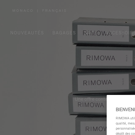
MONACO
|
FRANÇAIS
,
SÉLECTIONNEZ
VOTRE
RÉGION
NOUVEAUTÉS
BAGAGES
SACS
ACCESSOIR
Une offre contemporaine, fon
BIENVEN
RIMOWA utilis
qualité, mesu
personnalisée
dépôt des co