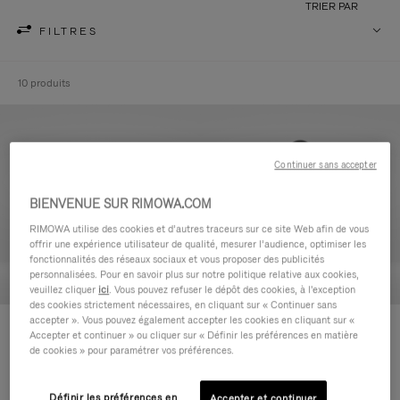
TRIER PAR
FILTRES
10 produits
Continuer sans accepter
BIENVENUE SUR RIMOWA.COM
RIMOWA utilise des cookies et d’autres traceurs sur ce site Web afin de vous
offrir une expérience utilisateur de qualité, mesurer l’audience, optimiser les
fonctionnalités des réseaux sociaux et vous proposer des publicités
personnalisées. Pour en savoir plus sur notre politique relative aux cookies,
veuillez cliquer
ici
. Vous pouvez refuser le dépôt des cookies, à l'exception
des cookies strictement nécessaires, en cliquant sur « Continuer sans
accepter ». Vous pouvez également accepter les cookies en cliquant sur «
Never Still - Cuir Trousse de
Never Still - Cuir Grand Sac à
Accepter et continuer » ou cliquer sur « Définir les préférences en matière
Toilette
dos à rabat
de cookies » pour paramétrer vos préférences.
590,00 €
1.850,00 €
Définir les préférences en
Accepter et continuer