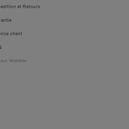
édition et Retours
antie
vice client
Q
duit: 93090004