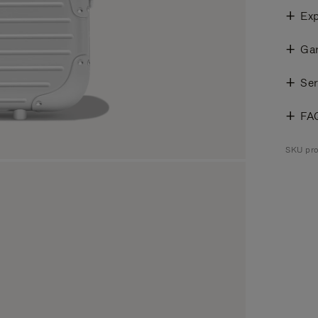
Exp
Gar
Ser
FA
SKU pro