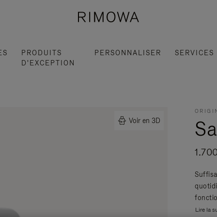
ES
PRODUITS
PERSONNALISER
SERVICES
D'EXCEPTION
ORIGI
Sa
Voir en 3D
1.70
Suffis
quotidi
fonctio
Lire la s