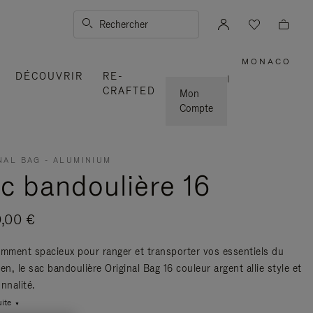
Rechercher
MONACO
,
DÉCOUVRIR
RE-
SÉLECT
|
VOTRE
CRAFTED
RÉGION
Mon
Compte
NAL BAG - ALUMINIUM
c bandoulière 16
0,00 €
amment spacieux pour ranger et transporter vos essentiels du
en, le sac bandoulière Original Bag 16 couleur argent allie style et
nnalité.
uite