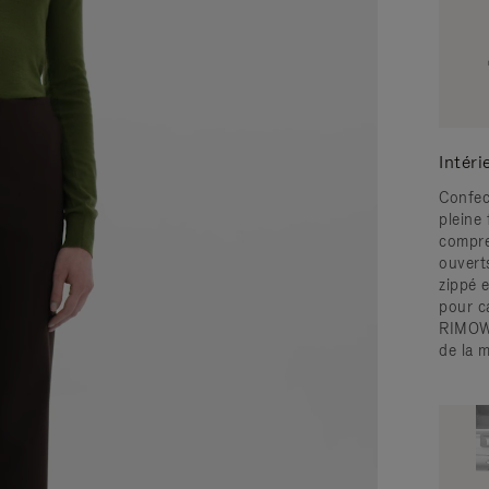
Intéri
Confect
pleine 
compre
ouvert
zippé 
pour ca
RIMOWA
de la 