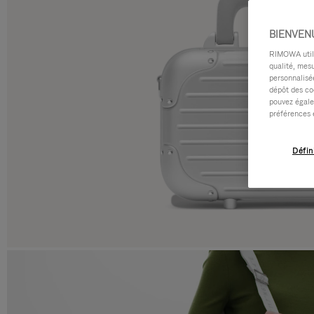
BIENVEN
RIMOWA utilis
qualité, mesu
personnalisée
dépôt des co
pouvez égale
préférences 
Défin