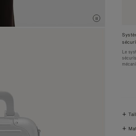
Systè
sécur
Le sys
sécuris
mécani
Tai
Mat