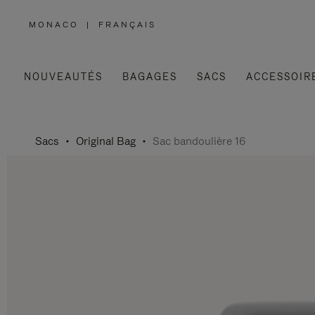
MONACO
|
FRANÇAIS
,
SÉLECTIONNEZ
VOTRE
RÉGION
NOUVEAUTÉS
BAGAGES
SACS
ACCESSOIR
Sacs
Original Bag
Sac bandoulière 16