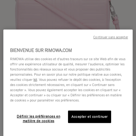
Continuer sans accepter
BIENVENUE SUR RIMOWA.COM
Voir en 3D
RIMOWA utilise des cookies et d’autres traceurs sur ce site Web afin de vous
offrir une expérience utilisateur de qualité, mesurer l’audience, optimiser les
GROOVE - CUIR
950,00 €
fonctionnalités des réseaux sociaux et vous proposer des publicités
Petit Sac bandoulière
personnalisées. Pour en savoir plus sur notre politique relative aux cookies,
veuillez cliquer
ici
. Vous pouvez refuser le dépôt des cookies, à l'exception
des cookies strictement nécessaires, en cliquant sur « Continuer sans
Couleur
Rose
accepter ». Vous pouvez également accepter les cookies en cliquant sur «
Accepter et continuer » ou cliquer sur « Définir les préférences en matière
de cookies » pour paramétrer vos préférences.
Définir les préférences en
Accepter et continuer
matière de cookies
AJOUTER