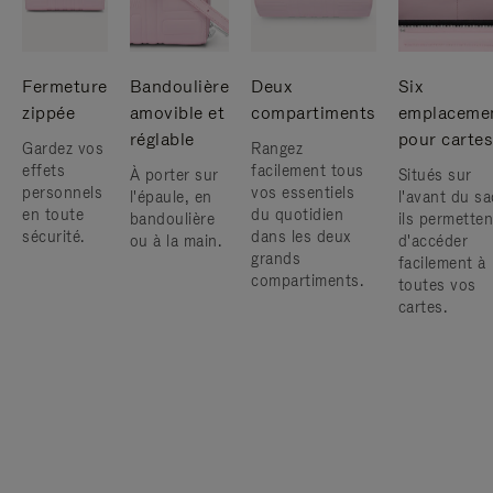
Fermeture
Bandoulière
Deux
Six
zippée
amovible et
compartiments
emplaceme
réglable
pour cartes
Gardez vos
Rangez
effets
facilement tous
À porter sur
Situés sur
personnels
vos essentiels
l'épaule, en
l'avant du sa
en toute
du quotidien
bandoulière
ils permetten
sécurité.
dans les deux
ou à la main.
d'accéder
grands
facilement à
compartiments.
toutes vos
cartes.